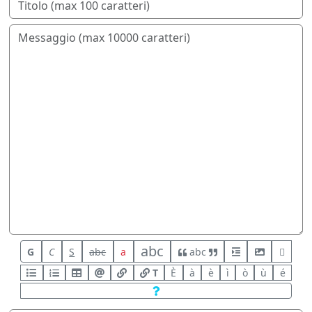
abc
G
C
S
abc
a
abc
T
È
à
è
ì
ò
ù
é