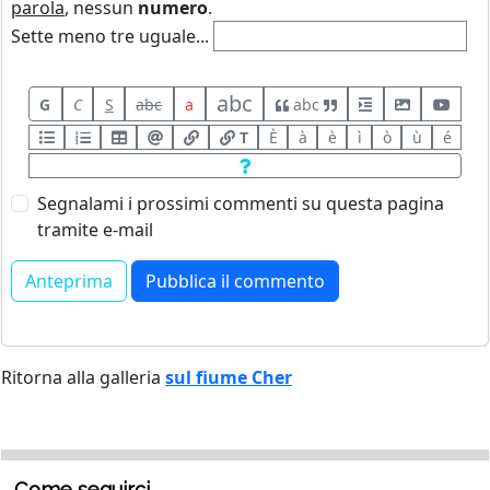
parola
, nessun
numero
.
Sette meno tre uguale...
abc
G
C
S
abc
a
abc
T
È
à
è
ì
ò
ù
é
Segnalami i prossimi commenti su questa pagina
tramite e-mail
Ritorna alla galleria
sul fiume Cher
Come seguirci