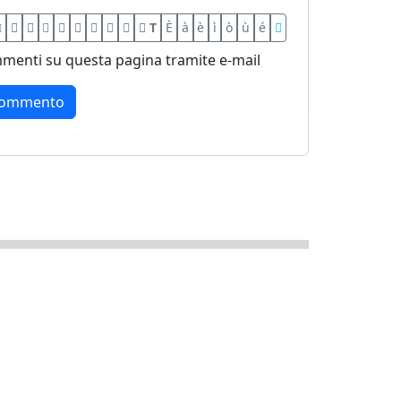
T
È
à
è
ì
ò
ù
é
menti su questa pagina tramite e-mail