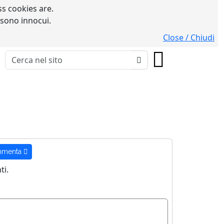
s cookies are.
 sono innocui.
Close / Chiudi
menta
i.