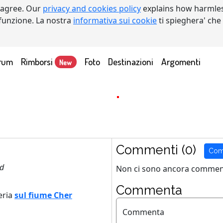
 agree. Our
privacy and cookies policy
explains how harmles
a funzione. La nostra
informativa sui cookie
ti spieghera' che
rum
Rimborsi
Foto
Destinazioni
Argomenti
New
Commenti (0)
Com
nd
Non ci sono ancora comment
Commenta
eria
sul fiume Cher
Commenta