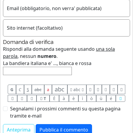
Email (obbligatorio, non verra' pubblicata)
Sito internet (facoltativo)
Domanda di verifica
Rispondi alla domanda seguente usando
una sola
parola
, nessun
numero
.
La bandiera italiana e' ..., bianca e rossa
abc
G
C
S
abc
a
abc
T
È
à
è
ì
ò
ù
é
Segnalami i prossimi commenti su questa pagina
tramite e-mail