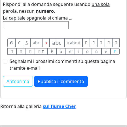
Rispondi alla domanda seguente usando
una sola
parola
, nessun
numero
.
La capitale spagnola si chiama ...
abc
G
C
S
abc
a
abc
T
È
à
è
ì
ò
ù
é
Segnalami i prossimi commenti su questa pagina
tramite e-mail
Ritorna alla galleria
sul fiume Cher