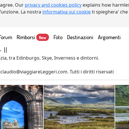
 agree. Our
privacy and cookies policy
explains how harmles
a funzione. La nostra
informativa sui cookie
ti spieghera' che
Forum
Rimborsi
Foto
Destinazioni
Argomenti
New
 II
ozia, tra Edinburgo, Skye, Inverness e dintorni.
laudio@viaggiareLeggeri.com. Tutti i diritti riservati