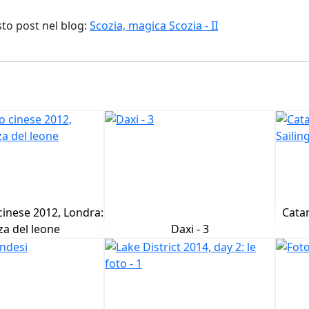
sto post nel blog:
Scozia, magica Scozia - II
inese 2012, Londra:
Cata
a del leone
Daxi - 3