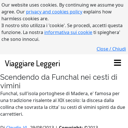
Our website uses cookies. By continuing we assume you
agree. Our
privacy and cookies policy
explains how
harmless cookies are.
Il nostro sito utilizza i 'cookie'. Se procedi, accetti questa
funzione. La nostra
informativa sui cookie
ti spieghera'
che sono innocui.
Close / Chiudi
Viaggiare Leggeri
Scendendo da Funchal nei cesti di
vimini
Funchal, sull'isola portoghese di Madera, e' famosa per
una tradizione risalente al XIX secolo: la discesa dalla
collina che sovrasta la citta' su cesti di vimini spinti da due
carrettieri.
Di
Claudio_VL
, 29/08/2013 |
Copyright:
©2013