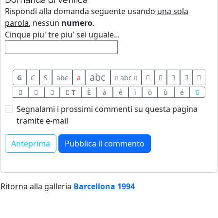
Rispondi alla domanda seguente usando
una sola
parola
, nessun
numero
.
Cinque piu' tre piu' sei uguale...
abc
G
C
S
abc
a
abc
T
È
à
è
ì
ò
ù
é
Segnalami i prossimi commenti su questa pagina
tramite e-mail
Ritorna alla galleria
Barcellona 1994