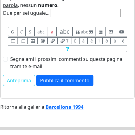
parola
, nessun
numero
.
Due per sei uguale...
abc
G
C
S
abc
a
abc
T
È
à
è
ì
ò
ù
é
Segnalami i prossimi commenti su questa pagina
tramite e-mail
Ritorna alla galleria
Barcellona 1994