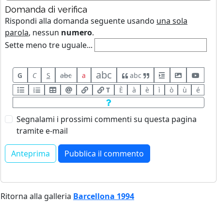
Domanda di verifica
Rispondi alla domanda seguente usando
una sola
parola
, nessun
numero
.
Sette meno tre uguale...
abc
G
C
S
abc
a
abc
T
È
à
è
ì
ò
ù
é
Segnalami i prossimi commenti su questa pagina
tramite e-mail
Ritorna alla galleria
Barcellona 1994