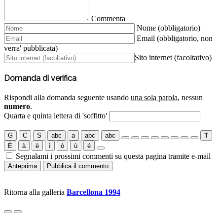
Commenta
Nome (obbligatorio)
Email (obbligatorio, non
verra' pubblicata)
Sito internet (facoltativo)
Domanda di verifica
Rispondi alla domanda seguente usando
una sola parola
, nessun
numero
.
Quarta e quinta lettera di 'soffitto'
G
C
S
abc
a
abc
abc
T
È
à
è
ì
ò
ù
é
Segnalami i prossimi commenti su questa pagina tramite e-mail
Ritorna alla galleria
Barcellona 1994