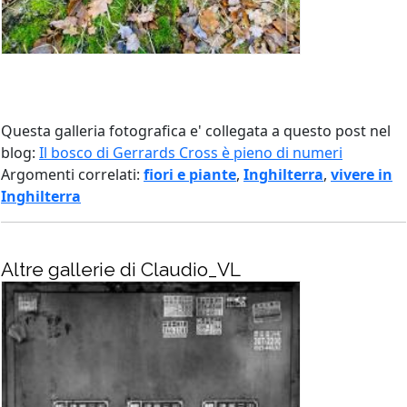
Questa galleria fotografica e' collegata a questo post nel
blog:
Il bosco di Gerrards Cross è pieno di numeri
Argomenti correlati:
fiori e piante
,
Inghilterra
,
vivere in
Inghilterra
Altre gallerie di Claudio_VL