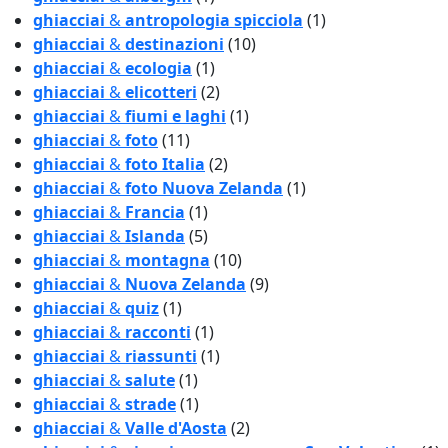
ghiacciai
&
antropologia spicciola
(1)
ghiacciai
&
destinazioni
(10)
ghiacciai
&
ecologia
(1)
ghiacciai
&
elicotteri
(2)
ghiacciai
&
fiumi e laghi
(1)
ghiacciai
&
foto
(11)
ghiacciai
&
foto Italia
(2)
ghiacciai
&
foto Nuova Zelanda
(1)
ghiacciai
&
Francia
(1)
ghiacciai
&
Islanda
(5)
ghiacciai
&
montagna
(10)
ghiacciai
&
Nuova Zelanda
(9)
ghiacciai
&
quiz
(1)
ghiacciai
&
racconti
(1)
ghiacciai
&
riassunti
(1)
ghiacciai
&
salute
(1)
ghiacciai
&
strade
(1)
ghiacciai
&
Valle d'Aosta
(2)