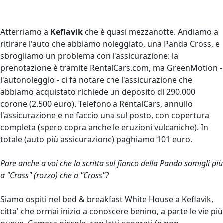
Atterriamo a
Keflavik
che è quasi mezzanotte. Andiamo a
ritirare l'auto che abbiamo noleggiato, una Panda Cross, e
sbrogliamo un problema con l'assicurazione: la
prenotazione è tramite RentalCars.com, ma GreenMotion -
l'autonoleggio - ci fa notare che l'assicurazione che
abbiamo acquistato richiede un deposito di 290.000
corone (2.500 euro). Telefono a RentalCars, annullo
l'assicurazione e ne faccio una sul posto, con copertura
completa (spero copra anche le eruzioni vulcaniche). In
totale (auto più assicurazione) paghiamo 101 euro.
Pare anche a voi che la scritta sul fianco della Panda somigli più
a "Crass" (rozzo) che a "Cross"?
Siamo ospiti nel bed & breakfast White House a Keflavik,
citta' che ormai inizio a conoscere benino, a parte le vie più
nuove. Camera piccola, con letti separati (e non