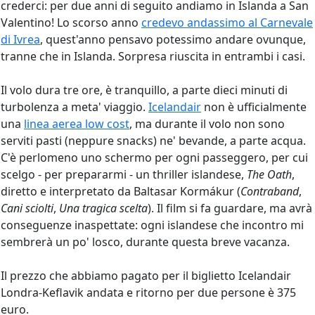
crederci: per due anni di seguito andiamo in Islanda a San
Valentino! Lo scorso anno
credevo andassimo al Carnevale
di Ivrea
, quest'anno pensavo potessimo andare ovunque,
tranne che in Islanda. Sorpresa riuscita in entrambi i casi.
Il volo dura tre ore, è tranquillo, a parte dieci minuti di
turbolenza a meta' viaggio.
Icelandair
non è ufficialmente
una
linea aerea low cost
, ma durante il volo non sono
serviti pasti (neppure snacks) ne' bevande, a parte acqua.
C'è perlomeno uno schermo per ogni passeggero, per cui
scelgo - per prepararmi - un thriller islandese,
The Oath
,
diretto e interpretato da Baltasar Kormákur (
Contraband
,
Cani sciolti
,
Una tragica scelta
). Il film si fa guardare, ma avrà
conseguenze inaspettate: ogni islandese che incontro mi
sembrerà un po' losco, durante questa breve vacanza.
Il prezzo che abbiamo pagato per il biglietto Icelandair
Londra-Keflavik andata e ritorno per due persone è 375
euro.