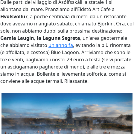
Dalle parti del villaggio di Ásólfsskáli la statale 1 si
allontana dal mare. Pranziamo all'Eldstó Art Cafe a
Hvolsvöllur
, a poche centinaia di metri da un ristorante
dove avevamo mangiato sabato, chiamato Björkin. Ora, col
sole, non abbiamo dubbi sulla prossima destinazione:
Gamla Laugin, la Laguna Segreta
, un'area geotermale
che abbiamo visitato
un anno fa
, evitando la più rinomata
(e affollata, e costosa) Blue Lagoon. Arriviamo che sono le
tre e venti, paghiamo i nostri 29 euro a testa (se vi portate
un asciugamano pagherete di meno), e alle tre e mezza
siamo in acqua. Bollente e lievemente solforica, come si
conviene alle acque termali. Rilassante.