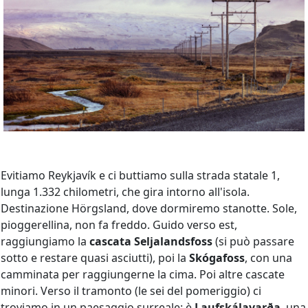
Evitiamo Reykjavík e ci buttiamo sulla strada statale 1,
lunga 1.332 chilometri, che gira intorno all'isola.
Destinazione Hörgsland, dove dormiremo stanotte. Sole,
pioggerellina, non fa freddo. Guido verso est,
raggiungiamo la
cascata Seljalandsfoss
(si può passare
sotto e restare quasi asciutti), poi la
Skógafoss
, con una
camminata per raggiungerne la cima. Poi altre cascate
minori. Verso il tramonto (le sei del pomeriggio) ci
troviamo in un paesaggio surreale: è
Laufskálavarða
, una