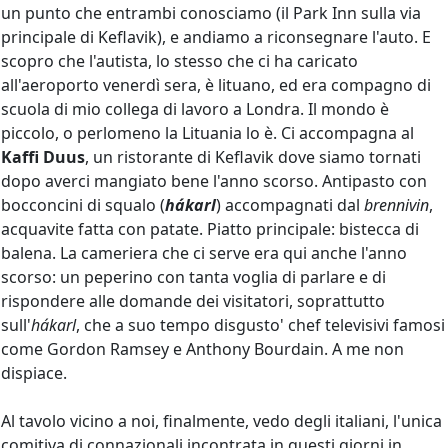
un punto che entrambi conosciamo (il Park Inn sulla via
principale di Keflavik), e andiamo a riconsegnare l'auto. E
scopro che l'autista, lo stesso che ci ha caricato
all'aeroporto venerdì sera, è lituano, ed era compagno di
scuola di mio collega di lavoro a Londra. Il mondo è
piccolo, o perlomeno la Lituania lo è. Ci accompagna al
Kaffi Duus
, un ristorante di Keflavik dove siamo tornati
dopo averci mangiato bene l'anno scorso. Antipasto con
bocconcini di squalo (
hákarl
) accompagnati dal
brennivin
,
acquavite fatta con patate. Piatto principale: bistecca di
balena. La cameriera che ci serve era qui anche l'anno
scorso: un peperino con tanta voglia di parlare e di
rispondere alle domande dei visitatori, soprattutto
sull'
hákarl
, che a suo tempo disgusto' chef televisivi famosi
come Gordon Ramsey e Anthony Bourdain. A me non
dispiace.
Al tavolo vicino a noi, finalmente, vedo degli italiani, l'unica
comitiva di connazionali incontrata in questi giorni in