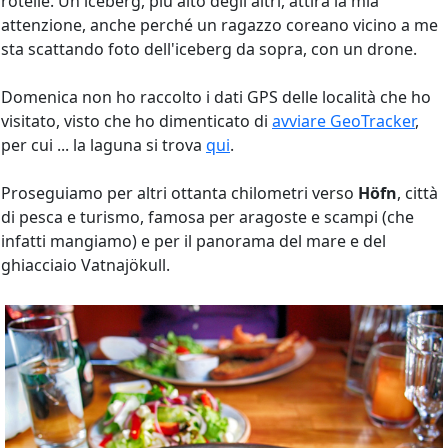
rotelle. Un iceberg, più alto degli altri, attira la mia
attenzione, anche perché un ragazzo coreano vicino a me
sta scattando foto dell'iceberg da sopra, con un drone.
Domenica non ho raccolto i dati GPS delle località che ho
visitato, visto che ho dimenticato di
avviare GeoTracker
,
per cui ... la laguna si trova
qui
.
Proseguiamo per altri ottanta chilometri verso
Höfn
, città
di pesca e turismo, famosa per aragoste e scampi (che
infatti mangiamo) e per il panorama del mare e del
ghiacciaio Vatnajökull.