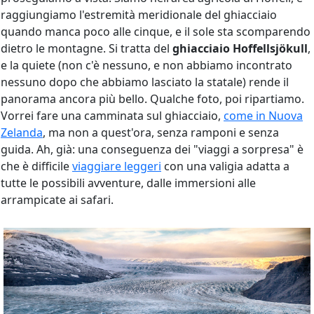
raggiungiamo l'estremità meridionale del ghiacciaio
quando manca poco alle cinque, e il sole sta scomparendo
dietro le montagne. Si tratta del
ghiacciaio Hoffellsjökull
,
e la quiete (non c'è nessuno, e non abbiamo incontrato
nessuno dopo che abbiamo lasciato la statale) rende il
panorama ancora più bello. Qualche foto, poi ripartiamo.
Vorrei fare una camminata sul ghiacciaio,
come in Nuova
Zelanda
, ma non a quest'ora, senza ramponi e senza
guida. Ah, già: una conseguenza dei "viaggi a sorpresa" è
che è difficile
viaggiare leggeri
con una valigia adatta a
tutte le possibili avventure, dalle immersioni alle
arrampicate ai safari.