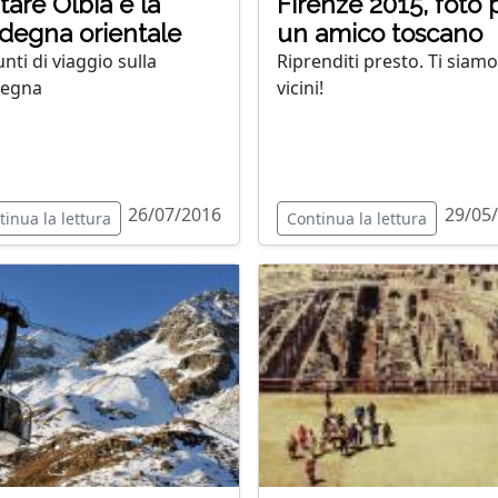
itare Olbia e la
Firenze 2015, foto 
degna orientale
un amico toscano
nti di viaggio sulla
Riprenditi presto. Ti siamo
degna
vicini!
26/07/2016
29/05
tinua la lettura
Continua la lettura