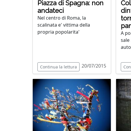
Piazza di Spagna: non
Col
andateci
din
tor
Nel centro di Roma, la
scalinata e' vittima della
pan
propria popolarita'
A po
sale
auto
20/07/2015
Continua la lettura
Con