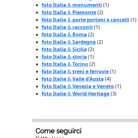
foto Italia
&
monumenti
(1)
foto Italia
&
Piemonte
(2)
foto Italia
&
porte portoni e cancelli
(1)
foto Italia
&
racconti
(1)
foto Italia
&
Roma
(2)
foto Italia
&
Sardegna
(2)
foto Italia
&
Sicilia
(2)
foto Italia
&
storia
(1)
foto Italia
&
Torino
(2)
foto Italia
&
treni e ferrovie
(1)
foto Italia
&
Valle d'Aosta
(4)
foto Italia
&
Venezia e Veneto
(1)
foto Italia
&
World Heritage
(3)
Come seguirci