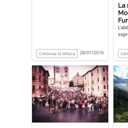
La 
Mon
Fun
L'ab
sopr
28/01/2016
Continua la lettura
Con