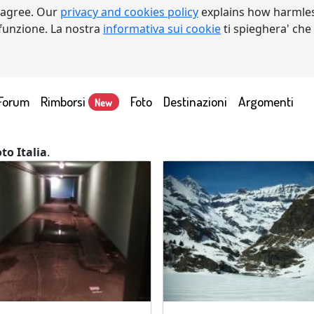
 agree. Our
privacy and cookies policy
explains how harmles
a funzione. La nostra
informativa sui cookie
ti spieghera' che
Forum
Rimborsi
Foto
Destinazioni
Argomenti
New
oto Italia
.