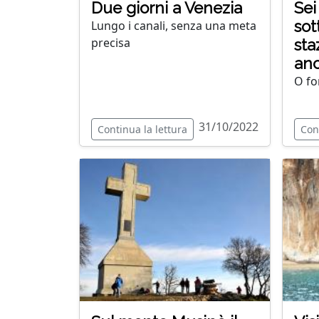
Due giorni a Venezia
Sei
sot
Lungo i canali, senza una meta
precisa
sta
anc
O fo
31/10/2022
Continua la lettura
Con