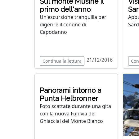
Sul monte Musinè il
Vis
primo dell'anno
Sar
Un'escursione tranquilla per
Appu
digerire il cenone di
Sar
Capodanno
21/12/2016
Continua la lettura
Con
Panorami intorno a
Punta Helbronner
Foto scattate durante una gita
con la nuova Funivia dei
Ghiacciai del Monte Bianco