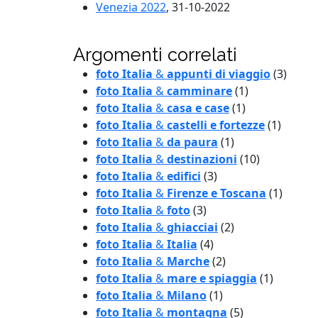
Venezia 2022
, 31-10-2022
Argomenti correlati
foto Italia
&
appunti di viaggio
(3)
foto Italia
&
camminare
(1)
foto Italia
&
casa e case
(1)
foto Italia
&
castelli e fortezze
(1)
foto Italia
&
da paura
(1)
foto Italia
&
destinazioni
(10)
foto Italia
&
edifici
(3)
foto Italia
&
Firenze e Toscana
(1)
foto Italia
&
foto
(3)
foto Italia
&
ghiacciai
(2)
foto Italia
&
Italia
(4)
foto Italia
&
Marche
(2)
foto Italia
&
mare e spiaggia
(1)
foto Italia
&
Milano
(1)
foto Italia
&
montagna
(5)