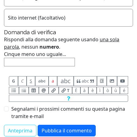
Sito internet (facoltativo)
Domanda di verifica
Rispondi alla domanda seguente usando
una sola
parola
, nessun
numero
.
Cinque meno uno uguale...
abc
G
C
S
abc
a
abc
T
È
à
è
ì
ò
ù
é
Segnalami i prossimi commenti su questa pagina
tramite e-mail