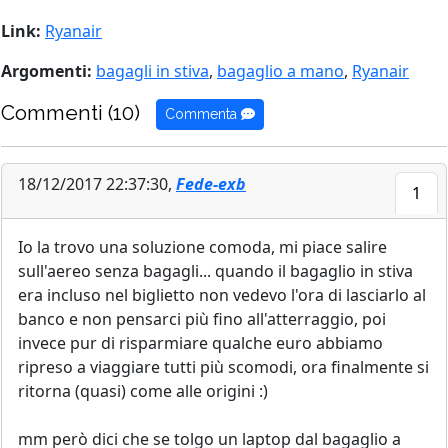
Link:
Ryanair
Argomenti:
bagagli in stiva
,
bagaglio a mano
,
Ryanair
Commenti (10)
Commenta
18/12/2017 22:37:30,
Fede-exb
1
Io la trovo una soluzione comoda, mi piace salire
sull'aereo senza bagagli... quando il bagaglio in stiva
era incluso nel biglietto non vedevo l'ora di lasciarlo al
banco e non pensarci più fino all'atterraggio, poi
invece pur di risparmiare qualche euro abbiamo
ripreso a viaggiare tutti più scomodi, ora finalmente si
ritorna (quasi) come alle origini :)
mm però dici che se tolgo un laptop dal bagaglio a