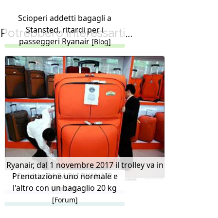
Scioperi addetti bagagli a
Stansted, ritardi per i
Potrebbero interessarti...
passeggeri Ryanair
[Blog]
Ryanair, dal 1 novembre 2017 il trolley va in
Prenotazione uno normale e
Dubbio BAGAGLI RYANAIR
stiva
[Blog]
l'altro con un bagaglio 20 kg
[Forum]
[Forum]