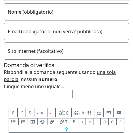
Nome (obbligatorio)
Email (obbligatorio, non verra' pubblicata)
Sito internet (facoltativo)
Domanda di verifica
Rispondi alla domanda seguente usando
una sola
parola
, nessun
numero
.
Cinque meno uno uguale...
abc
G
C
S
abc
a
abc
T
È
à
è
ì
ò
ù
é