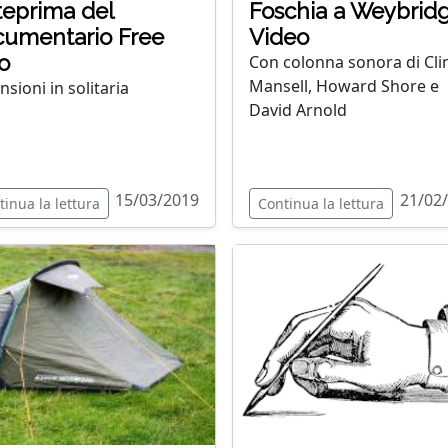
eprima del
Foschia a Weybridg
umentario Free
Video
o
Con colonna sonora di Cli
Mansell, Howard Shore e
nsioni in solitaria
David Arnold
15/03/2019
21/02
tinua la lettura
Continua la lettura