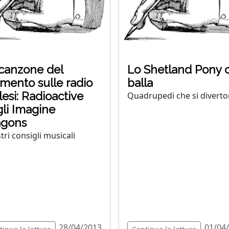
canzone del
Lo Shetland Pony 
ento sulle radio
balla
lesi: Radioactive
Quadrupedi che si divert
li Imagine
agons
tri consigli musicali
28/04/2013
01/04