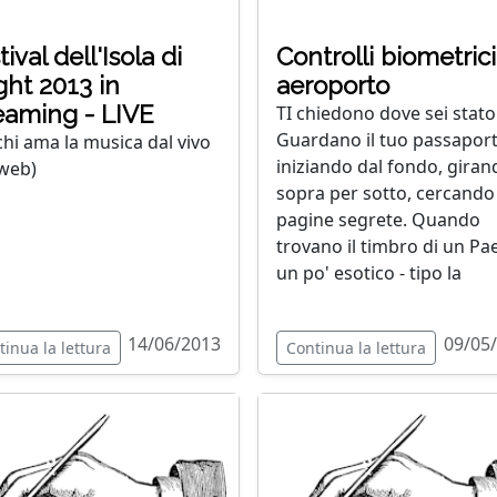
tival dell'Isola di
Controlli biometrici
ht 2013 in
aeroporto
eaming - LIVE
TI chiedono dove sei stato
Guardano il tuo passapor
chi ama la musica dal vivo
iniziando dal fondo, giran
 web)
sopra per sotto, cercando
pagine segrete. Quando
trovano il timbro di un Pa
un po' esotico - tipo la
14/06/2013
09/05
tinua la lettura
Continua la lettura