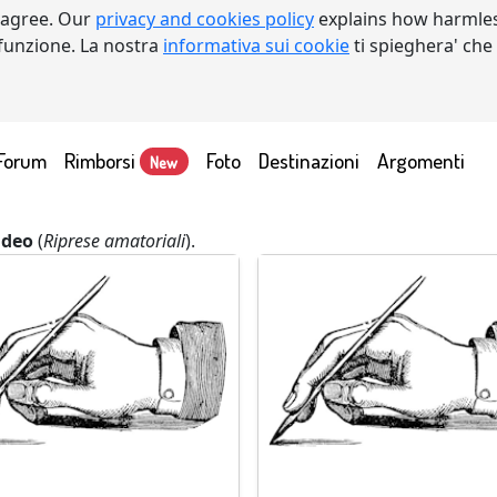
 agree. Our
privacy and cookies policy
explains how harmles
a funzione. La nostra
informativa sui cookie
ti spieghera' che
Forum
Rimborsi
Foto
Destinazioni
Argomenti
New
ideo
(
Riprese amatoriali
).