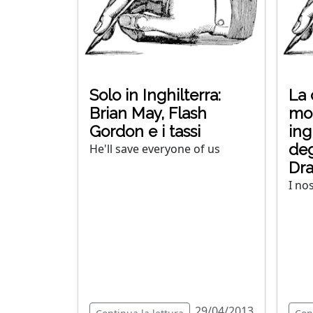
Solo in Inghilterra:
La 
Brian May, Flash
mom
Gordon e i tassi
ing
deg
He'll save everyone of us
Dr
I nos
29/04/2013