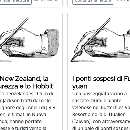
tinua la lettura
Continua la lettura
 New Zealand, la
I ponti sospesi di F
urezza e lo Hobbit
yuan
ti neozelandesi! I film di
Una passeggiata vicino a
 Jackson tratti dal ciclo
cascate, fiumi e piante
ignore degli Anelli di J.R.R.
velenose nel Butterflies Va
ien, e filmati in Nuova
Resort a nord di Hualien
nda, hanno portato
(Taiwan), con attraversa
esse e turisti verso la
di un paio di ponti sospesi