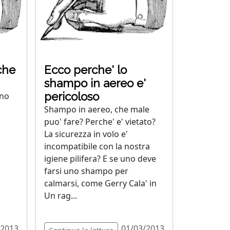
che
Ecco perche' lo
shampo in aereo e'
pericoloso
ono
Shampo in aereo, che male
puo' fare? Perche' e' vietato?
La sicurezza in volo e'
incompatibile con la nostra
igiene pilifera? E se uno deve
farsi uno shampo per
calmarsi, come Gerry Cala' in
Un rag...
/2013
01/03/2013