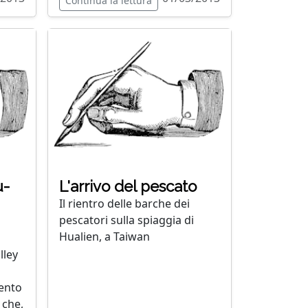
Continua la lettura
u-
L'arrivo del pescato
Il rientro delle barche dei
pescatori sulla spiaggia di
Hualien, a Taiwan
lley
mento
 che,