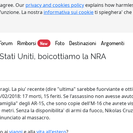
 agree. Our
privacy and cookies policy
explains how harmles
a funzione. La nostra
informativa sui cookie
ti spieghera' che
Forum
Rimborsi
Foto
Destinazioni
Argomenti
New
 Stati Uniti, boicottiamo la NRA
tragi. La piu' recente (dire "ultima" sarebbe fuorviante e ott
/02/2018: 17 morti, 15 feriti. Se l'assassino non avesse avu
glia" degli AR-15, che sono copie dell'M-16 che avrete visto
 metri. Senza la disponibilita' di armi da fuoco, Nikolas Cr
rinunciato al massacro.
to ai
viaggi
e alla
vita all'estero
?