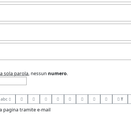
a sola parola
, nessun
numero
.
abc
T
 pagina tramite e-mail