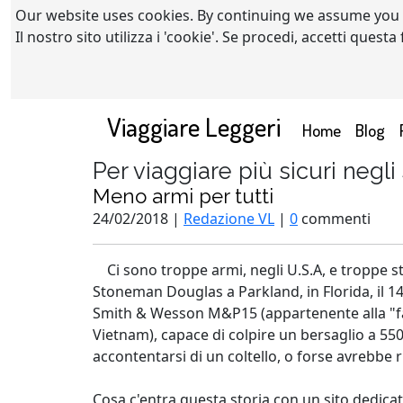
Our website uses cookies. By continuing we assume you
Il nostro sito utilizza i 'cookie'. Se procedi, accetti quest
Viaggiare Leggeri
(current)
Home
Blog
Per viaggiare più sicuri negli
Meno armi per tutti
24/02/2018 |
Redazione VL
|
0
commenti
Ci sono troppe armi, negli U.S.A, e troppe s
Stoneman Douglas a Parkland, in Florida, il 14
Smith & Wesson M&P15 (appartenente alla "fami
Vietnam), capace di colpire un bersaglio a 550
accontentarsi di un coltello, o forse avrebbe 
Cosa c'entra questa storia con un sito dedica