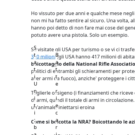
Ho vissuto per due anni e qualche mese negl
non mi ha fatto sentire al sicuro. Una volta, al
hanno poi detto di non fare mai cose del gener
potuto avere una pistola. Solo un esempio.
S
Se visitate gli USA per turismo o se vi ci trasf
t
B
310 milioni
(gli USA hanno 417 milioni di abita
a
a
boicottaggio della National Rifle Associati
t
t
politici di entrambi gli schieramenti per prot
i
t
aver armi da fuoco), anziche' proteggere i cit
U
e
n
r
Toglierle ossigeno (i finanziamenti che riceve
i
i
di armi, quindi il totale di armi in circolaz
t
e
un'animale, iniettarsi eroina
i
c
:
a
Come si boicotta la NRA? Boicottando le az
b
r
a
i