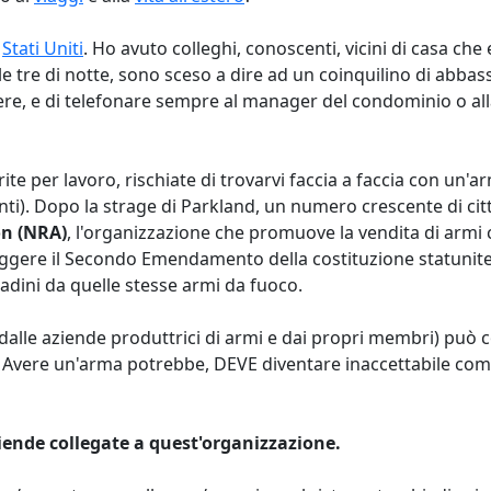
i
Stati Uniti
. Ho avuto colleghi, conoscenti, vicini di casa che
le tre di notte, sono sceso a dire ad un coinquilino di abbassa
e, e di telefonare sempre al manager del condominio o alla p
erite per lavoro, rischiate di trovarvi faccia a faccia con un'
nti). Dopo la strage di Parkland, un numero crescente di cit
on (NRA)
, l'organizzazione che promuove la vendita di armi
eggere il Secondo Emendamento della costituzione statunitense
tadini da quelle stesse armi da fuoco.
 dalle aziende produttrici di armi e dai propri membri) può 
ione. Avere un'arma potrebbe, DEVE diventare inaccettabile c
iende collegate a quest'organizzazione.