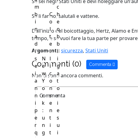
Se sei negli Stati Uniti e devi noleggiare un
m
c
b
C
h
Se li fanno, salutali e vattene.
i
o
e
n
l
o
Dall'inizio del boicottaggio, Hertz, Alamo e E
a
t
b
tempo, e se vuoi fare la tua parte per provare 
d
e
b
Argomenti:
sicurezza
,
Stati Uniti
i
l
l
s
N
l
i
Commenti (0)
Commenta
e
e
i
g
i
w
c
a
Non ci sono ancora commenti.
a
Y
o
t
n
o
n
o
n
Commenta
r
s
r
i
k
e
i
p
:
n
e
e
u
t
s
r
n
i
u
q
g
t
i