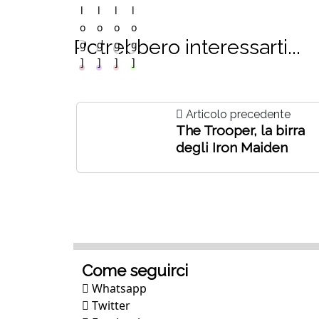
l
l
l
l
o
o
o
o
Potrebbero interessarti...
g
g
g
g
]
]
]
]
Articolo precedente
The Trooper, la birra
degli Iron Maiden
Come seguirci
Whatsapp
Twitter