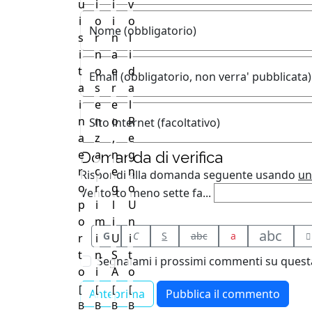
u
i
i
v
i
o
i
o
Nome (obbligatorio)
s
r
n
l
i
n
a
i
t
o
e
d
Email (obbligatorio, non verra' pubblicata)
a
s
r
a
i
e
e
l
n
n
o
R
Sito internet (facoltativo)
a
z
,
e
e
a
n
g
Domanda di verifica
r
c
e
n
Rispondi alla domanda seguente usando
un
o
r
g
o
Ventotto meno sette fa...
p
i
l
U
o
m
i
n
abc
G
C
S
abc
a
r
i
U
i
t
n
S
t
Segnalami i prossimi commenti su questa
o
i
A
o
[
[
[
[
B
B
B
B