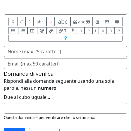
abc
G
C
S
abc
a
abc
T
È
à
è
ì
ò
ù
é
Domanda di verifica
Rispondi alla domanda seguente usando
una sola
parola
, nessun
numero
.
Due al cubo uguale...
Questa domanda è per verificare che tu sia umano.