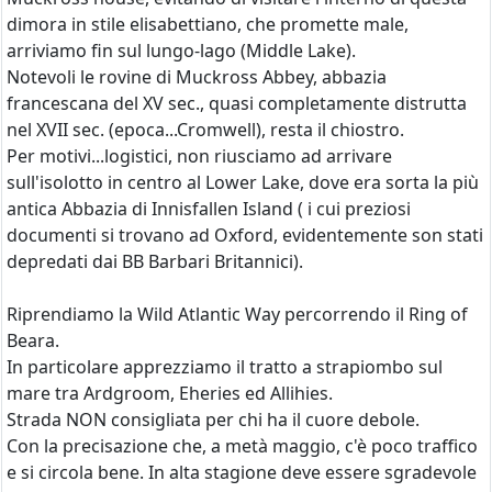
dimora in stile elisabettiano, che promette male,
arriviamo fin sul lungo-lago (Middle Lake).
Notevoli le rovine di Muckross Abbey, abbazia
francescana del XV sec., quasi completamente distrutta
nel XVII sec. (epoca...Cromwell), resta il chiostro.
Per motivi...logistici, non riusciamo ad arrivare
sull'isolotto in centro al Lower Lake, dove era sorta la più
antica Abbazia di Innisfallen Island ( i cui preziosi
documenti si trovano ad Oxford, evidentemente son stati
depredati dai BB Barbari Britannici).
Riprendiamo la Wild Atlantic Way percorrendo il Ring of
Beara.
In particolare apprezziamo il tratto a strapiombo sul
mare tra Ardgroom, Eheries ed Allihies.
Strada NON consigliata per chi ha il cuore debole.
Con la precisazione che, a metà maggio, c'è poco traffico
e si circola bene. In alta stagione deve essere sgradevole