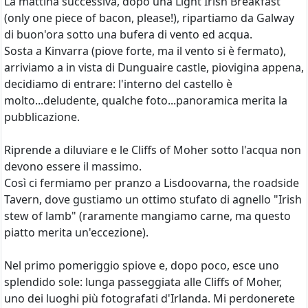
La mattina successiva, dopo una Light Irish Breakfast
(only one piece of bacon, please!), ripartiamo da Galway
di buon'ora sotto una bufera di vento ed acqua.
Sosta a Kinvarra (piove forte, ma il vento si è fermato),
arriviamo a in vista di Dunguaire castle, piovigina appena,
decidiamo di entrare: l'interno del castello è
molto...deludente, qualche foto...panoramica merita la
pubblicazione.
Riprende a diluviare e le Cliffs of Moher sotto l'acqua non
devono essere il massimo.
Così ci fermiamo per pranzo a Lisdoovarna, the roadside
Tavern, dove gustiamo un ottimo stufato di agnello "Irish
stew of lamb" (raramente mangiamo carne, ma questo
piatto merita un'eccezione).
Nel primo pomeriggio spiove e, dopo poco, esce uno
splendido sole: lunga passeggiata alle Cliffs of Moher,
uno dei luoghi più fotografati d'Irlanda. Mi perdonerete