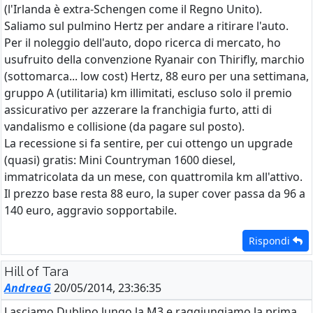
(l'Irlanda è extra-Schengen come il Regno Unito).
Saliamo sul pulmino Hertz per andare a ritirare l'auto.
Per il noleggio dell'auto, dopo ricerca di mercato, ho
usufruito della convenzione Ryanair con Thirifly, marchio
(sottomarca... low cost) Hertz, 88 euro per una settimana,
gruppo A (utilitaria) km illimitati, escluso solo il premio
assicurativo per azzerare la franchigia furto, atti di
vandalismo e collisione (da pagare sul posto).
La recessione si fa sentire, per cui ottengo un upgrade
(quasi) gratis: Mini Countryman 1600 diesel,
immatricolata da un mese, con quattromila km all'attivo.
Il prezzo base resta 88 euro, la super cover passa da 96 a
140 euro, aggravio sopportabile.
Rispondi
Hill of Tara
AndreaG
20/05/2014, 23:36:35
Lasciamo Dublino lungo la M3 e raggiungiamo la prima