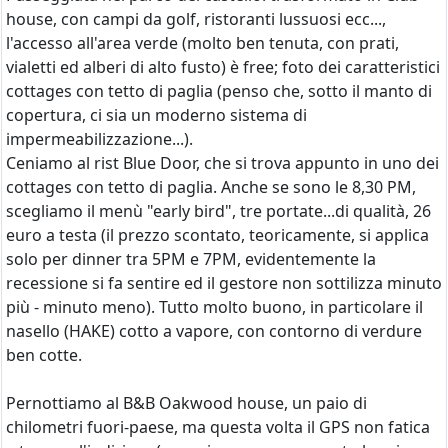
house, con campi da golf, ristoranti lussuosi ecc...,
l'accesso all'area verde (molto ben tenuta, con prati,
vialetti ed alberi di alto fusto) è free; foto dei caratteristici
cottages con tetto di paglia (penso che, sotto il manto di
copertura, ci sia un moderno sistema di
impermeabilizzazione...).
Ceniamo al rist Blue Door, che si trova appunto in uno dei
cottages con tetto di paglia. Anche se sono le 8,30 PM,
scegliamo il menù "early bird", tre portate...di qualità, 26
euro a testa (il prezzo scontato, teoricamente, si applica
solo per dinner tra 5PM e 7PM, evidentemente la
recessione si fa sentire ed il gestore non sottilizza minuto
più - minuto meno). Tutto molto buono, in particolare il
nasello (HAKE) cotto a vapore, con contorno di verdure
ben cotte.
Pernottiamo al B&B Oakwood house, un paio di
chilometri fuori-paese, ma questa volta il GPS non fatica