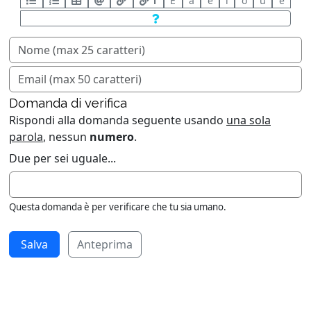
T
È
à
è
ì
ò
ù
é
Domanda di verifica
Rispondi alla domanda seguente usando
una sola
parola
, nessun
numero
.
Due per sei uguale...
Questa domanda è per verificare che tu sia umano.
Anteprima