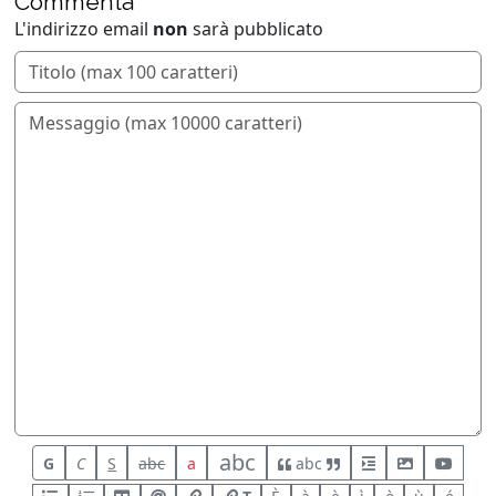
Commenta
L'indirizzo email
non
sarà pubblicato
abc
G
C
S
abc
a
abc