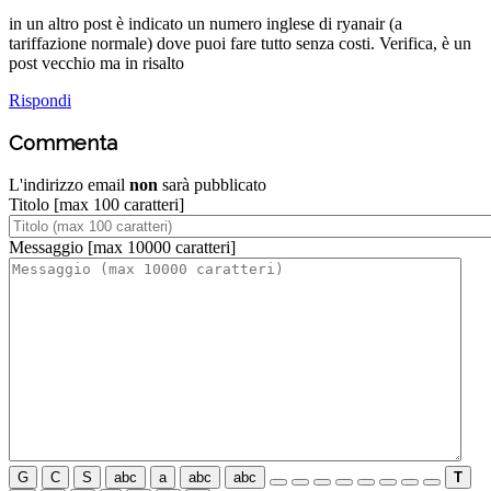
in un altro post è indicato un numero inglese di ryanair (a
tariffazione normale) dove puoi fare tutto senza costi. Verifica, è un
post vecchio ma in risalto
Rispondi
Commenta
L'indirizzo email
non
sarà pubblicato
Titolo
[max 100 caratteri]
Messaggio
[max 10000 caratteri]
G
C
S
abc
a
abc
abc
T