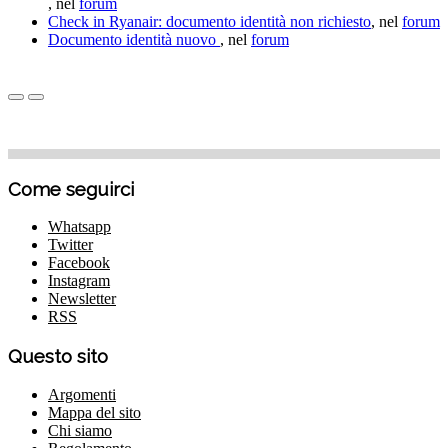
, nel
forum
Check in Ryanair: documento identità non richiesto
, nel
forum
Documento identità nuovo
, nel
forum
Come seguirci
Whatsapp
Twitter
Facebook
Instagram
Newsletter
RSS
Questo sito
Argomenti
Mappa del sito
Chi siamo