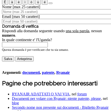
È
à
è
ì
ò
ù
é
Nome
[max 25 caratteri]
Email
[max 50 caratteri]
Domanda di verifica
Rispondi alla domanda seguente usando
una sola parola
, nessun
numero
.
In quale continente e' l'Uganda?
Questa domanda è per verificare che tu sia umano.
Anteprima
Argomenti:
documenti
,
patente
,
Ryanair
Pagine che potrebbero interessarti
RYANAIR ADATTATI O VAI VIA
, nel
forum
Documenti per volare con Ryanair: niente patente, please
, nel
blog
Secondo nome non presente sui documenti - Biglietto Ryanair