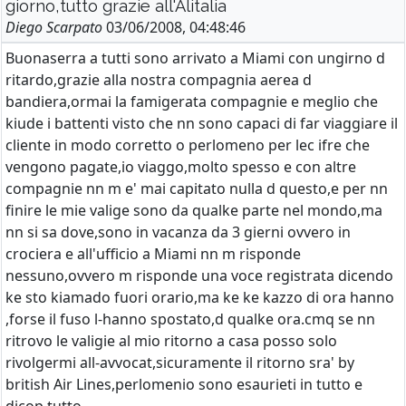
giorno,tutto grazie all'Alitalia
Diego Scarpato
03/06/2008, 04:48:46
Buonaserra a tutti sono arrivato a Miami con ungirno d
ritardo,grazie alla nostra compagnia aerea d
bandiera,ormai la famigerata compagnie e meglio che
kiude i battenti visto che nn sono capaci di far viaggiare il
cliente in modo corretto o perlomeno per lec ifre che
vengono pagate,io viaggo,molto spesso e con altre
compagnie nn m e' mai capitato nulla d questo,e per nn
finire le mie valige sono da qualke parte nel mondo,ma
nn si sa dove,sono in vacanza da 3 gierni ovvero in
crociera e all'ufficio a Miami nn m risponde
nessuno,ovvero m risponde una voce registrata dicendo
ke sto kiamado fuori orario,ma ke ke kazzo di ora hanno
,forse il fuso l-hanno spostato,d qualke ora.cmq se nn
ritrovo le valigie al mio ritorno a casa posso solo
rivolgermi all-avvocat,sicuramente il ritorno sra' by
british Air Lines,perlomenio sono esaurieti in tutto e