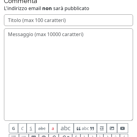
Commenta
L'indirizzo email
non
sarà pubblicato
abc
G
C
S
abc
a
abc