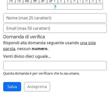
T
È
à
è
ì
ò
ù
é
Domanda di verifica
Rispondi alla domanda seguente usando
una sola
parola
, nessun
numero
.
Venti diviso dieci uguale...
Questa domanda è per verificare che tu sia umano.
Anteprima