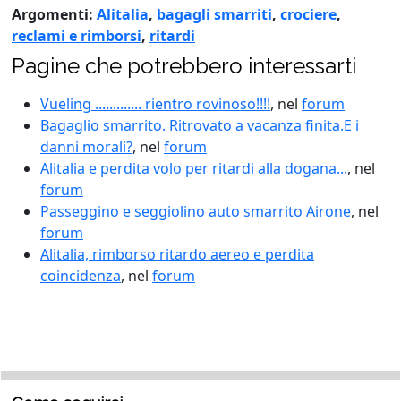
Argomenti:
Alitalia
,
bagagli smarriti
,
crociere
,
reclami e rimborsi
,
ritardi
Pagine che potrebbero interessarti
Vueling ............. rientro rovinoso!!!!
, nel
forum
Bagaglio smarrito. Ritrovato a vacanza finita.E i
danni morali?
, nel
forum
Alitalia e perdita volo per ritardi alla dogana...
, nel
forum
Passeggino e seggiolino auto smarrito Airone
, nel
forum
Alitalia, rimborso ritardo aereo e perdita
coincidenza
, nel
forum