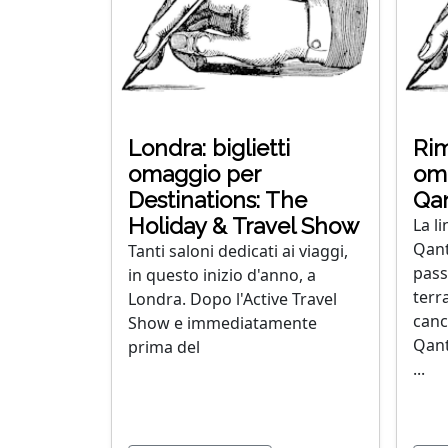
Londra: biglietti
Rim
omaggio per
oma
Destinations: The
Qan
Holiday & Travel Show
La l
Qant
Tanti saloni dedicati ai viaggi,
pass
in questo inizio d'anno, a
terr
Londra. Dopo l'Active Travel
cance
Show e immediatamente
Qant
prima del
...