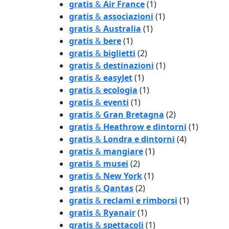
gratis
&
Air France
(1)
gratis
&
associazioni
(1)
gratis
&
Australia
(1)
gratis
&
bere
(1)
gratis
&
biglietti
(2)
gratis
&
destinazioni
(1)
gratis
&
easyJet
(1)
gratis
&
ecologia
(1)
gratis
&
eventi
(1)
gratis
&
Gran Bretagna
(2)
gratis
&
Heathrow e dintorni
(1)
gratis
&
Londra e dintorni
(4)
gratis
&
mangiare
(1)
gratis
&
musei
(2)
gratis
&
New York
(1)
gratis
&
Qantas
(2)
gratis
&
reclami e rimborsi
(1)
gratis
&
Ryanair
(1)
gratis
&
spettacoli
(1)