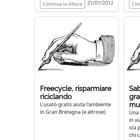
21/01/2012
Continua la lettura
Con
Freecycle, risparmiare
Sab
riciclando
gra
mus
L'usato gratis aiuta l'ambiente
in Gran Bretagna (e altrove)
Una 
in v
sta 
chi c