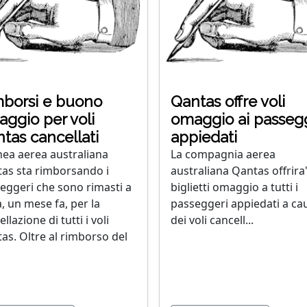
borsi e buono
Qantas offre voli
ggio per voli
omaggio ai passeg
tas cancellati
appiedati
inea aerea australiana
La compagnia aerea
as sta rimborsando i
australiana Qantas offrira
eggeri che sono rimasti a
biglietti omaggio a tutti i
a, un mese fa, per la
passeggeri appiedati a ca
llazione di tutti i voli
dei voli cancell...
as. Oltre al rimborso del