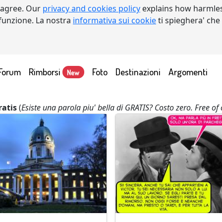
 agree. Our
privacy and cookies policy
explains how harmles
a funzione. La nostra
informativa sui cookie
ti spieghera' che
Forum
Rimborsi
Foto
Destinazioni
Argomenti
New
ratis
(
Esiste una parola piu' bella di GRATIS? Costo zero. Free of