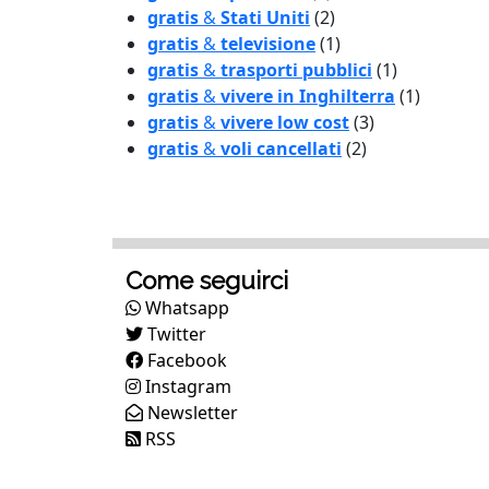
gratis
&
Stati Uniti
(2)
gratis
&
televisione
(1)
gratis
&
trasporti pubblici
(1)
gratis
&
vivere in Inghilterra
(1)
gratis
&
vivere low cost
(3)
gratis
&
voli cancellati
(2)
Come seguirci
Whatsapp
Twitter
Facebook
Instagram
Newsletter
RSS