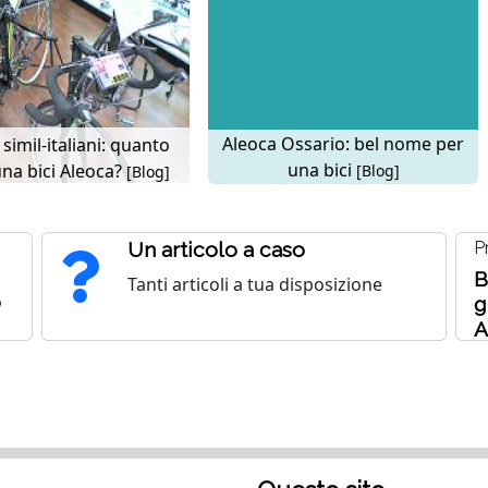
Aleoca Ossario: bel nome per
simil-italiani: quanto
una bici
una bici Aleoca?
[Blog]
[Blog]
Un articolo a caso
P
B
Tanti articoli a tua disposizione
o
g
A