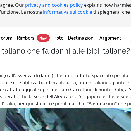
 agree. Our
privacy and cookies policy
explains how harmles
a funzione. La nostra
informativa sui cookie
ti spieghera' che
Forum
Rimborsi
Foto
Destinazioni
Argomenti
New
aliano che fa danni alle bici italiane?
 (o all'assenza di danni) che un prodotto spacciato per ital
gapore che utilizza bandiera italiana, nome italianeggiante e
o scattata oggi al supermercato Carrefour di Suntec City, a 
siderato che la sede dell'Aleoca e' a Singapore e che le sue
l'Italia, per questa bici e per il marchio "Aleomakino" che 