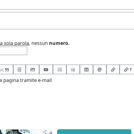
a sola parola
, nessun
numero
.
bc
T
 pagina tramite e-mail