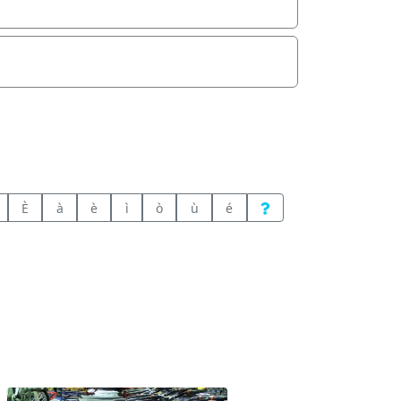
È
à
è
ì
ò
ù
é