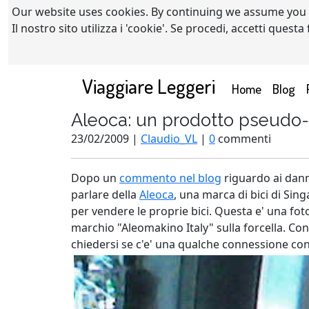
Our website uses cookies. By continuing we assume you
Il nostro sito utilizza i 'cookie'. Se procedi, accetti quest
Viaggiare Leggeri
(current)
Home
Blog
Aleoca: un prodotto pseudo-it
23/02/2009 |
Claudio_VL
|
0
commenti
Dopo un
commento nel blog
riguardo ai danni
parlare della
Aleoca
, una marca di bici di Sin
per vendere le proprie bici. Questa e' una fot
marchio "Aleomakino Italy" sulla forcella. Con
chiedersi se c'e' una qualche connessione con 