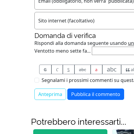
Email (obbligatorio, non verra' pubblicata)
Sito internet (facoltativo)
Domanda di verifica
Rispondi alla domanda seguente usando
un
Ventotto meno sette fa...
abc
G
C
S
abc
a
a
Segnalami i prossimi commenti su questa
Potrebbero interessarti...