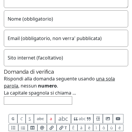
Nome (obbligatorio)
Email (obbligatorio, non verra' pubblicata)
Sito internet (facoltativo)
Domanda di verifica
Rispondi alla domanda seguente usando
una sola
parola
, nessun
numero
.
La capitale spagnola si chiama ...
abc
G
C
S
abc
a
abc
T
È
à
è
ì
ò
ù
é