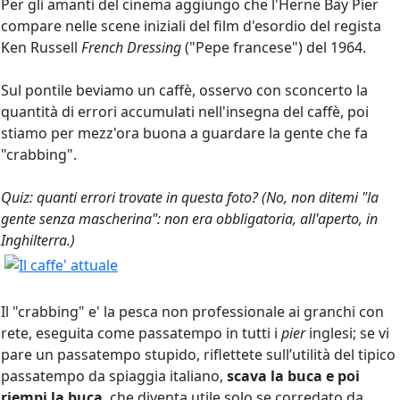
Per gli amanti del cinema aggiungo che l'Herne Bay Pier
compare nelle scene iniziali del film d'esordio del regista
Ken Russell
French Dressing
("Pepe francese") del 1964.
Sul pontile beviamo un caffè, osservo con sconcerto la
quantità di errori accumulati nell'insegna del caffè, poi
stiamo per mezz'ora buona a guardare la gente che fa
"crabbing".
Quiz: quanti errori trovate in questa foto? (No, non ditemi "la
gente senza mascherina": non era obbligatoria, all'aperto, in
Inghilterra.)
Il "crabbing" e' la pesca non professionale ai granchi con
rete, eseguita come passatempo in tutti i
pier
inglesi; se vi
pare un passatempo stupido, riflettete sull’utilità del tipico
passatempo da spiaggia italiano,
scava la buca e poi
riempi la buca
, che diventa utile solo se corredato da