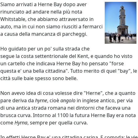
Siamo arrivati a Herne Bay dopo aver
rinunciato ad andare nella più nota
Whitstable, che abbiamo attraversato in
auto, ma in cui non siamo riusciti a fermarci
a causa della mancanza di parcheggi.
Ho guidato per un po' sulla strada che
segue la costa settentrionale del Kent, e quando ho visto
un cartello che indicava Herne Bay ho pensato "forse
questa e' una bella cittadina". Tutto merito di quel "bay", le
città sulle baie spesso sono belle.
Non avevo idea di cosa volesse dire "Herne", che a quanto
pare deriva da
hyrne
, cioè
angolo
in inglese antico, per via
di una antica strada romana nei dintorni che faceva una
brusca curva. Intorno al 1100 la futura Herne Bay era nota
come
Hyrna
, sempre per quella curva.
In effetti Herne Bay e' una cittadina carina. E comoda: le vie