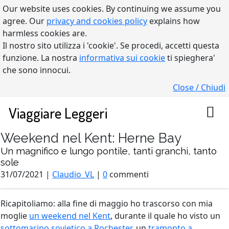
Our website uses cookies. By continuing we assume you
agree. Our
privacy and cookies policy
explains how
harmless cookies are.
Il nostro sito utilizza i 'cookie'. Se procedi, accetti questa
funzione. La nostra
informativa sui cookie
ti spieghera'
che sono innocui.
Close / Chiudi
Viaggiare Leggeri
Weekend nel Kent: Herne Bay
Un magnifico e lungo pontile, tanti granchi, tanto
sole
31/07/2021 |
Claudio_VL
|
0
commenti
Ricapitoliamo: alla fine di maggio ho trascorso con mia
moglie
un weekend nel Kent
, durante il quale ho visto un
sottomarino sovietico a Rochester
, un
tramonto a