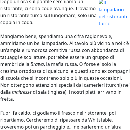
Dopo un'ora sul pontile cerchiamo un
ristorante, ci sono code ovunque. Troviamo
un ristorante turco sul lungomare, solo una
coppia in coda.
Mangiamo bene, spendiamo una cifra ragionevole,
ammiriamo un bel lampadario. Al tavolo più vicino a noi c’è
un'ampia e rumorosa comitiva russa con abbondanza di
tatuaggi e scollature, potrebbe essere un gruppo di
membri della
Bratva
, la mafia russa. O forse e' solo la
cresima ortodossa di qualcuno, e questi sono ex compagni
di scuola che si incontrano solo più in queste occasioni.
Non ottengono attenzioni speciali dai camerieri (turchi) ne'
dalla
maîtresse
di sala (inglese), i nostri piatti arrivano in
fretta.
Fuori fa caldo, ci godiamo il fresco nel ristorante, poi
ripartiamo. Cercheremo di ripassare da Whitstable,
troveremo poi un parcheggio e... ne parleremo un'altra