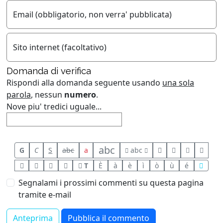
Email (obbligatorio, non verra' pubblicata)
Sito internet (facoltativo)
Domanda di verifica
Rispondi alla domanda seguente usando
una sola
parola
, nessun
numero
.
Nove piu' tredici uguale...
abc
G
C
S
abc
a
abc
T
È
à
è
ì
ò
ù
é
Segnalami i prossimi commenti su questa pagina
tramite e-mail