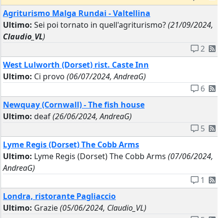
Agriturismo Malga Rundai - Valtellina
Ultimo:
Sei poi tornato in quell'agriturismo?
(21/09/2024,
Claudio_VL
)
2
West Lulworth (Dorset) rist. Caste Inn
Ultimo:
Ci provo
(06/07/2024, AndreaG)
6
Newquay (Cornwall) - The fish house
Ultimo:
deaf
(26/06/2024, AndreaG)
5
Lyme Regis (Dorset) The Cobb Arms
Ultimo:
Lyme Regis (Dorset) The Cobb Arms
(07/06/2024,
AndreaG)
1
Londra, ristorante Pagliaccio
Ultimo:
Grazie
(05/06/2024, Claudio_VL)