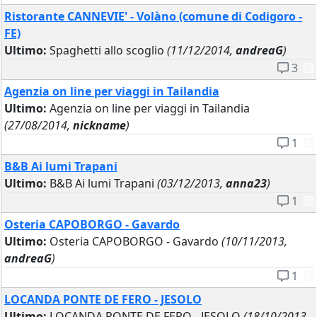
Ristorante CANNEVIE' - Volàno (comune di Codigoro -
FE)
Ultimo:
Spaghetti allo scoglio
(11/12/2014,
andreaG
)
3
Agenzia on line per viaggi in Tailandia
Ultimo:
Agenzia on line per viaggi in Tailandia
(27/08/2014,
nickname
)
1
B&B Ai lumi Trapani
Ultimo:
B&B Ai lumi Trapani
(03/12/2013,
anna23
)
1
Osteria CAPOBORGO - Gavardo
Ultimo:
Osteria CAPOBORGO - Gavardo
(10/11/2013,
andreaG
)
1
LOCANDA PONTE DE FERO - JESOLO
Ultimo:
LOCANDA PONTE DE FERO - JESOLO
(18/10/2013,