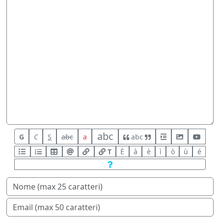
abc
G
C
S
abc
a
abc
T
È
à
è
ì
ò
ù
é