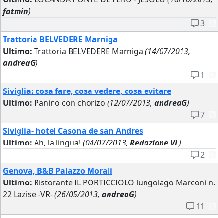
fatmin
)
3
Trattoria BELVEDERE Marniga
Ultimo:
Trattoria BELVEDERE Marniga
(14/07/2013,
andreaG
)
1
Siviglia: cosa fare, cosa vedere, cosa evitare
Ultimo:
Panino con chorizo
(12/07/2013,
andreaG
)
7
Siviglia- hotel Casona de san Andres
Ultimo:
Ah, la lingua!
(04/07/2013,
Redazione VL
)
2
Genova, B&B Palazzo Morali
Ultimo:
Ristorante IL PORTICCIOLO lungolago Marconi n.
22 Lazise -VR-
(26/05/2013,
andreaG
)
11