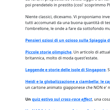
poi prendetelo in prestito (cosi' scoprimmo Ph
Niente classici, dicevamo. Vi proponiamo invece
tutti accomunati da una buona quantità di test
l'ombrellone, le onde a fare da sottofondo m
Pensieri oziosi di un ozioso sulla Spiaggia
Piccole storie olimpiche
. Un articolo di attu
britannica, molto di moda quest'estate.
Leggende e storie delle isole di Singapore
. 
Heidi e la globalizzazione a ciambella: le c
un cartone animato giapponese che NON e' no
Un
quiz estivo sul
cross-race effect
, una cos