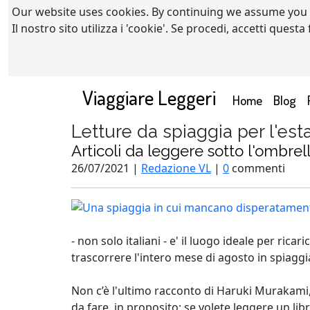
Our website uses cookies. By continuing we assume you
Il nostro sito utilizza i 'cookie'. Se procedi, accetti quest
Viaggiare Leggeri
(current)
Home
Blog
Letture da spiaggia per l'est
Articoli da leggere sotto l'ombre
26/07/2021 |
Redazione VL
|
0
commenti
- non solo italiani - e' il luogo ideale per ric
trascorrere l'intero mese di agosto in spiaggi
Non c’è l'ultimo racconto di Haruki Murakami, 
da fare, in proposito: se volete leggere un li