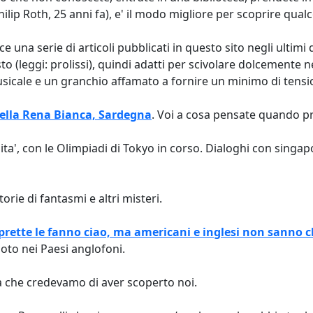
ilip Roth, 25 anni fa), e' il modo migliore per scoprire qu
 una serie di articoli pubblicati in questo sito negli ultimi 
o (leggi: prolissi), quindi adatti per scivolare dolcemente n
usicale e un granchio affamato a fornire un minimo di tensi
 della Rena Bianca, Sardegna
. Voi a cosa pensate quando pr
alita', con le Olimpiadi di Tokyo in corso. Dialoghi con sing
Storie di fantasmi e altri misteri.
aprette le fanno ciao, ma americani e inglesi non sanno c
to nei Paesi anglofoni.
a che credevamo di aver scoperto noi.