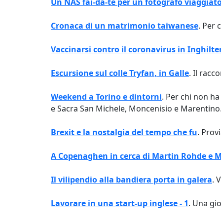
Un NAS fai-da-te per un fotografo viaggiat
Cronaca di un matrimonio taiwanese
. Per 
Vaccinarsi contro il coronavirus in Inghilte
Escursione sul colle Tryfan, in Galle
. Il rac
Weekend a Torino e dintorni
. Per chi non ha
e Sacra San Michele, Moncenisio e Marentino
Brexit e la nostalgia del tempo che fu
. Prov
A Copenaghen in cerca di Martin Rohde e 
Il vilipendio alla bandiera porta in galera
. 
Lavorare in una start-up inglese - 1
. Una gio