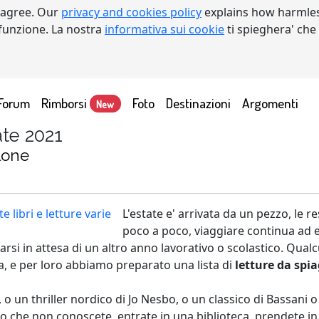
 agree. Our
privacy and cookies policy
explains how harmles
a funzione. La nostra
informativa sui cookie
ti spieghera' che
Forum
Rimborsi
Foto
Destinazioni
Argomenti
New
ate 2021
llone
L'estate e' arrivata da un pezzo, le re
poco a poco, viaggiare continua ad e
aricarsi in attesa di un altro anno lavorativo o scolastico. Q
a, e per loro abbiamo preparato una lista di
letture da spi
o un thriller nordico di Jo Nesbo, o un classico di Bassani o
bro che non conoscete, entrate in una biblioteca, prendete i