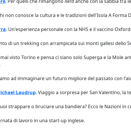
ore
. Per quelli che rimangono
nerd
anche con la sabbia tra le 
chi non conosce la cultura e le tradizioni dell'Isola A Forma 
rra
. Un'esperienza personale con la NHS e il vaccino Oxfo
conto di un trekking con arrampicata sui monti gallesi dello
 mai visto Torino e pensa ci siano solo Superga e la Mole ant
.
iamo ad immaginare un futuro migliore del passato con l'aiuto
Michael Laudrup
. Viaggio a sorpresa per San Valentino, la t
Vuoi strappare o bruciare una bandiera? Ecco le Nazioni in cu
rnata di lavoro in una start-up inglese.