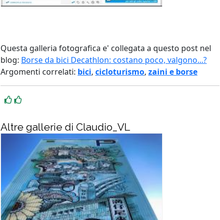
Questa galleria fotografica e' collegata a questo post nel
blog:
Borse da bici Decathlon: costano poco, valgono...?
Argomenti correlati:
bici
,
cicloturismo
,
zaini e borse
Altre gallerie di Claudio_VL