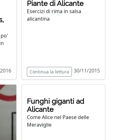
Piante di Alicante
Esercizi di rima in salsa
alicantina
s,
 po'
un
/2016
30/11/2015
Continua la lettura
Funghi giganti ad
Alicante
Come Alice nel Paese delle
Meraviglie