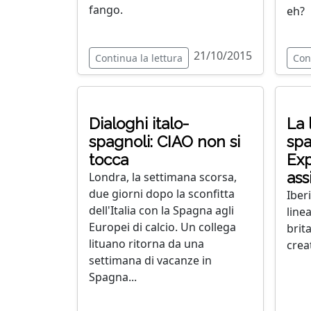
fango.
eh?
21/10/2015
Continua la lettura
Con
Dialoghi italo-
La 
spagnoli: CIAO non si
spa
tocca
Exp
ass
Londra, la settimana scorsa,
due giorni dopo la sconfitta
Iber
dell'Italia con la Spagna agli
line
Europei di calcio. Un collega
brit
lituano ritorna da una
creat
settimana di vacanze in
Spagna...