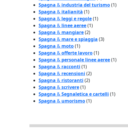
Spagna
&
industria del turismo
(1)
Spagna
&
italianità
(1)
Spagna
&
leggi e regole
(1)
Spagna
&
linee aeree
(1)
Spagna
&
mangiare
(2)
Spagna
&
mare e spiaggia
(3)
Spagna
&
moto
(1)
Spagna
&
offerte lavoro
(1)
Spagna
&
personale linee aeree
(1)
Spagna
&
racconti
(1)
Spagna
&
recensioni
(2)
Spagna
&
ristoranti
(2)
Spagna
&
scrivere
(1)
Spagna
&
Segnaletica e cartelli
(1)
Spagna
&
umorismo
(1)