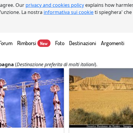
 agree. Our
privacy and cookies policy
explains how harmles
a funzione. La nostra
informativa sui cookie
ti spieghera' che
Forum
Rimborsi
Foto
Destinazioni
Argomenti
New
pagna
(
Destinazione preferita di molti italiani
).