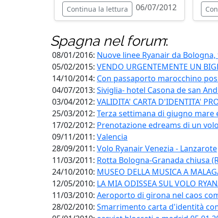
06/07/2012
Continua la lettura
Con
Spagna
nel forum
:
08/01/2016:
Nuove linee Ryanair da Bologna, t
05/02/2015:
VENDO URGENTEMENTE UN BIGL
14/10/2014:
Con passaporto marocchino pos
04/07/2013:
Siviglia- hotel Casona de san An
03/04/2012:
VALIDITA' CARTA D'IDENTITA' PR
25/03/2012:
Terza settimana di giugno mare
17/02/2012:
Prenotazione edreams di un volo r
09/11/2011:
Valencia
28/09/2011:
Volo Ryanair Venezia - Lanzarote
11/03/2011:
Rotta Bologna-Granada chiusa (Ry
24/10/2010:
MUSEO DELLA MUSICA A MALAGA
12/05/2010:
LA MIA ODISSEA SUL VOLO RYAN
11/03/2010:
Aeroporto di girona nel caos co
28/02/2010:
Smarrimento carta d'identità com