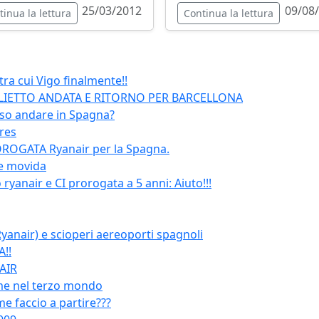
25/03/2012
09/08
tinua la lettura
Continua la lettura
ra cui Vigo finalmente!!
IETTO ANDATA E RITORNO PER BARCELLONA
so andare in Spagna?
dres
OROGATA Ryanair per la Spagna.
 e movida
yanair e CI prorogata a 5 anni: Aiuto!!!
anair) e scioperi aereoporti spagnoli
!!
AIR
me nel terzo mondo
e faccio a partire???