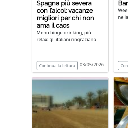
Spagna più severa
Bar
con l’alcol: vacanze
Week
nell
migliori per chi non
ama il caos
Meno binge drinking, più
relax: gli italiani ringraziano
03/05/2026
Continua la lettura
Con