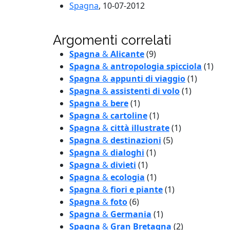
Spagna
, 10-07-2012
Argomenti correlati
Spagna
&
Alicante
(9)
Spagna
&
antropologia spicciola
(1)
Spagna
&
appunti di viaggio
(1)
Spagna
&
assistenti di volo
(1)
Spagna
&
bere
(1)
Spagna
&
cartoline
(1)
Spagna
&
città illustrate
(1)
Spagna
&
destinazioni
(5)
Spagna
&
dialoghi
(1)
Spagna
&
divieti
(1)
Spagna
&
ecologia
(1)
Spagna
&
fiori e piante
(1)
Spagna
&
foto
(6)
Spagna
&
Germania
(1)
Spagna
&
Gran Bretagna
(2)