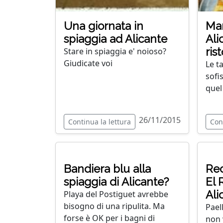
Una giornata in
Man
spiaggia ad Alicante
Ali
ris
Stare in spiaggia e' noioso?
Giudicate voi
Le t
sofis
quel 
26/11/2015
Continua la lettura
Con
Bandiera blu alla
Rec
spiaggia di Alicante?
El 
Ali
Playa del Postiguet avrebbe
bisogno di una ripulita. Ma
Pael
forse è OK per i bagni di
non 