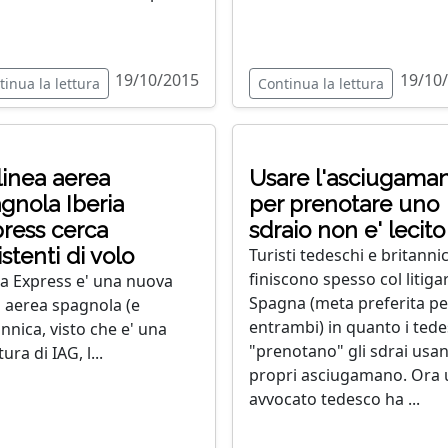
19/10/2015
19/10
tinua la lettura
Continua la lettura
linea aerea
Usare l'asciugama
gnola Iberia
per prenotare uno
ress cerca
sdraio non e' lecito
istenti di volo
Turisti tedeschi e britannic
finiscono spesso col litiga
ia Express e' una nuova
Spagna (meta preferita pe
a aerea spagnola (e
entrambi) in quanto i tede
annica, visto che e' una
"prenotano" gli sdrai usan
ura di IAG, l...
propri asciugamano. Ora 
avvocato tedesco ha ...