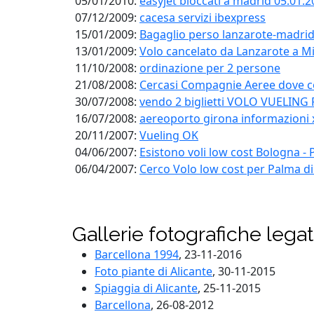
05/01/2010:
easyjet bloccati a madrid 05.01.
07/12/2009:
cacesa servizi ibexpress
15/01/2009:
Bagaglio perso lanzarote-madrid
13/01/2009:
Volo cancelato da Lanzarote a M
11/10/2008:
ordinazione per 2 persone
21/08/2008:
Cercasi Compagnie Aeree dove con
30/07/2008:
vendo 2 biglietti VOLO VUELING R
16/07/2008:
aereoporto girona informazioni
20/11/2007:
Vueling OK
04/06/2007:
Esistono voli low cost Bologna -
06/04/2007:
Cerco Volo low cost per Palma d
Gallerie fotografiche lega
Barcellona 1994
, 23-11-2016
Foto piante di Alicante
, 30-11-2015
Spiaggia di Alicante
, 25-11-2015
Barcellona
, 26-08-2012