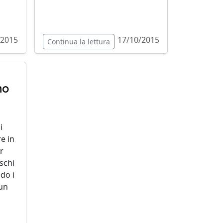
/2015
17/10/2015
Continua la lettura
no
i
re in
r
schi
do i
un