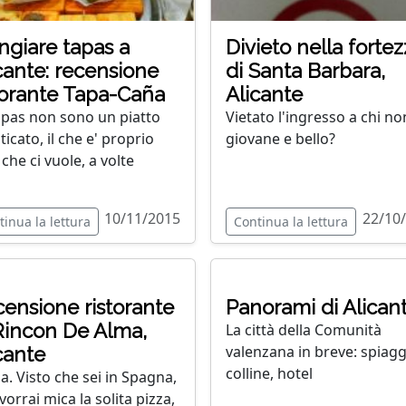
giare tapas a
Divieto nella forte
cante: recensione
di Santa Barbara,
torante Tapa-Caña
Alicante
apas non sono un piatto
Vietato l'ingresso a chi no
ticato, il che e' proprio
giovane e bello?
che ci vuole, a volte
10/11/2015
22/10
tinua la lettura
Continua la lettura
ensione ristorante
Panorami di Alican
Rincon De Alma,
La città della Comunità
valenzana in breve: spiagg
cante
colline, hotel
la. Visto che sei in Spagna,
vorrai mica la solita pizza,