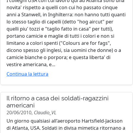
I colleghi USA con cui lavoro qui ad Atlanta sono una
novita' rispetto a quelli con cui ho passato cinque
anni a Stanwell, in Inghilterra: non hanno tutti quanti
lo stesso taglio di capelli (detto "hog aircut" per
quelli piu' tozzi e "taglio fatto in casa" per tutti),
portano camicie e maglie di tutti i colori e non si
limitano a colori spenti ("Colours are for fags",
dicono spesso gli inglesi, sia uomini che donne) o a
camicie bianche o porpora; e questa liberta' di
vestire americana, e...
Continua la lettura
Il ritorno a casa dei soldati-ragazzini
americani
20/06/2010,
Claudio_VL
Un giorno qualsiasi all'aeroporto Hartsfield-Jackson
di Atlanta, USA. Soldati in divisa mimetica ritornano a