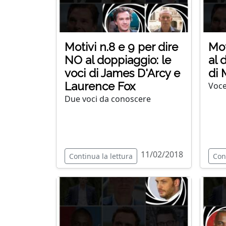
Motivi n.8 e 9 per dire
Mot
NO al doppiaggio: le
al 
voci di James D'Arcy e
di
Laurence Fox
Voce
Due voci da conoscere
11/02/2018
Continua la lettura
Con