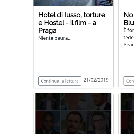
Hotel di lusso, torture
No 
e Hostel - il film - a
Blu
Praga
È fo
tede
Niente paura...
Pear
21/02/2019
Continua la lettura
Con