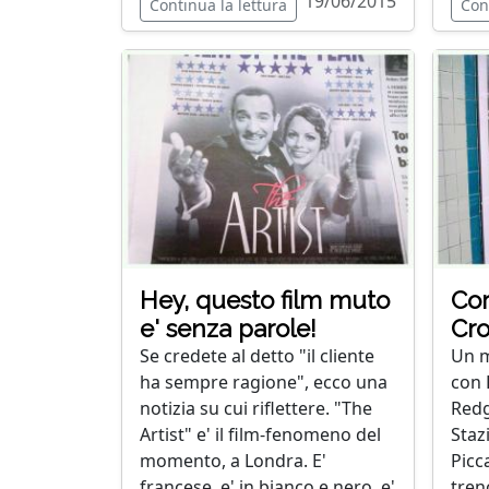
19/06/2015
Continua la lettura
Con
Hey, questo film muto
Cor
e' senza parole!
Cro
Se credete al detto "il cliente
Un m
ha sempre ragione", ecco una
con 
notizia su cui riflettere. "The
Redg
Artist" e' il film-fenomeno del
Staz
momento, a Londra. E'
Picca
francese, e' in bianco e nero, e'
treno