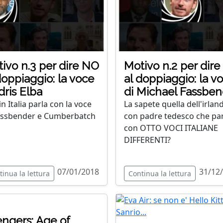
ivo n.3 per dire NO
Motivo n.2 per dir
doppiaggio: la voce
al doppiaggio: la v
Idris Elba
di Michael Fassben
n Italia parla con la voce
La sapete quella dell'irlan
assbender e Cumberbatch
con padre tedesco che pa
con OTTO VOCI ITALIANE
DIFFERENTI?
07/01/2018
31/12
tinua la lettura
Continua la lettura
ngers: Age of