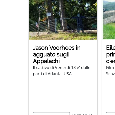
Jason Voorhees in
Eil
agguato sugli
pri
Appalachi
c'e
Il cattivo di Venerdì 13 e' dalle
Film
parti di Atlanta, USA
Scoz