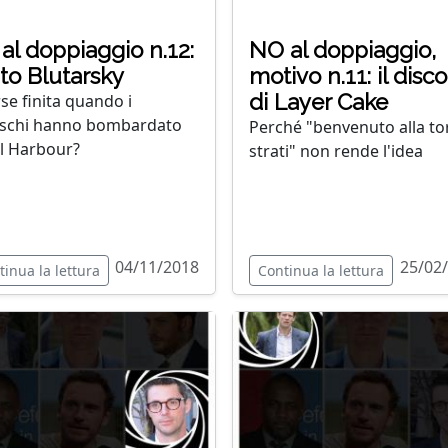
al doppiaggio n.12:
NO al doppiaggio,
to Blutarsky
motivo n.11: il disc
di Layer Cake
rse finita quando i
schi hanno bombardato
Perché "benvenuto alla to
l Harbour?
strati" non rende l'idea
04/11/2018
25/02
tinua la lettura
Continua la lettura