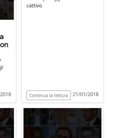
cattivo
la
ton
e
gi
/2018
21/01/2018
Continua la lettura