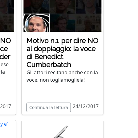
e NO
Motivo n.1 per dire NO
oce
al doppiaggio: la voce
der
di Benedict
Cumberbatch
dese
rla
Gli attori recitano anche con la
voce, non togliamogliela!
/2017
24/12/2017
Continua la lettura