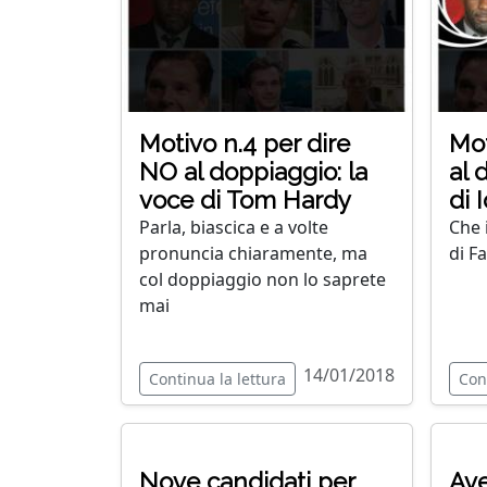
Motivo n.4 per dire
Mot
NO al doppiaggio: la
al 
voce di Tom Hardy
di 
Parla, biascica e a volte
Che i
pronuncia chiaramente, ma
di F
col doppiaggio non lo saprete
mai
14/01/2018
Continua la lettura
Con
Nove candidati per
Ave