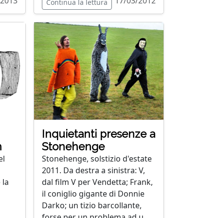
/2013
17/03/2012
Continua la lettura
Inquietanti presenze a
h
Stonehenge
el
Stonehenge, solstizio d'estate
2011. Da destra a sinistra: V,
 la
dal film V per Vendetta; Frank,
il coniglio gigante di Donnie
Darko; un tizio barcollante,
forse per un problema ad u...