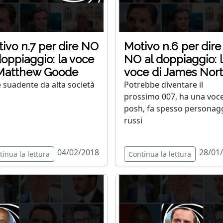
ivo n.7 per dire NO
Motivo n.6 per dire
doppiaggio: la voce
NO al doppiaggio: 
 Matthew Goode
voce di James Nor
 suadente da alta società
Potrebbe diventare il
prossimo 007, ha una voc
posh, fa spesso personag
russi
04/02/2018
28/01
tinua la lettura
Continua la lettura