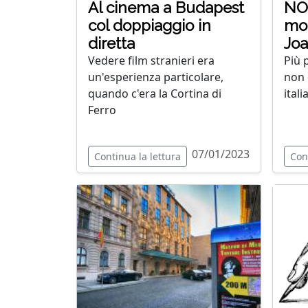
Al cinema a Budapest
NO 
col doppiaggio in
mot
diretta
Jo
Vedere film stranieri era
Più 
un'esperienza particolare,
non 
quando c'era la Cortina di
itali
Ferro
07/01/2023
Continua la lettura
Con