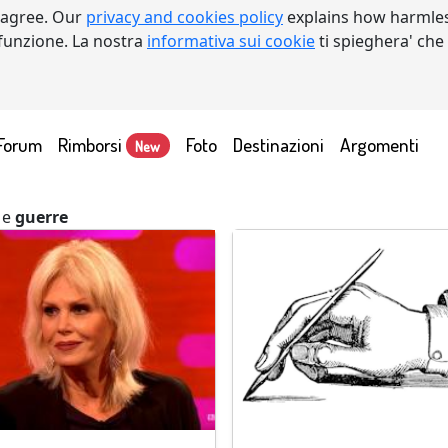
 agree. Our
privacy and cookies policy
explains how harmles
a funzione. La nostra
informativa sui cookie
ti spieghera' che
Forum
Rimborsi
Foto
Destinazioni
Argomenti
New
e
guerre