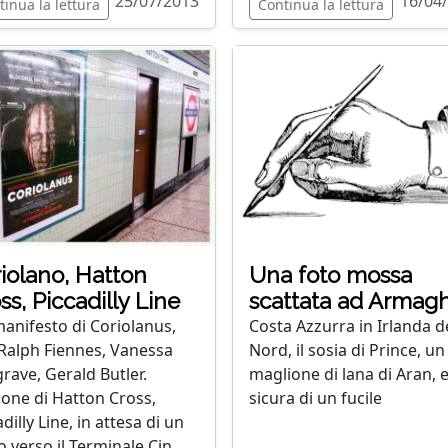
25/07/2013
16/04
tinua la lettura
Continua la lettura
iolano, Hatton
Una foto mossa
ss, Piccadilly Line
scattata ad Armag
anifesto di Coriolanus,
Costa Azzurra in Irlanda d
Ralph Fiennes, Vanessa
Nord, il sosia di Prince, un
rave, Gerald Butler.
maglione di lana di Aran, e
ione di Hatton Cross,
sicura di un fucile
dilly Line, in attesa di un
 verso il Terminale Cin...