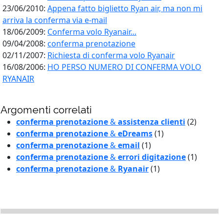
23/06/2010:
Appena fatto biglietto Ryan air, ma non mi
arriva la conferma via e-mail
18/06/2009:
Conferma volo Ryanair...
09/04/2008:
conferma prenotazione
02/11/2007:
Richiesta di conferma volo Ryanair
16/08/2006:
HO PERSO NUMERO DI CONFERMA VOLO
RYANAIR
Argomenti correlati
conferma prenotazione
&
assistenza clienti
(2)
conferma prenotazione
&
eDreams
(1)
conferma prenotazione
&
email
(1)
conferma prenotazione
&
errori digitazione
(1)
conferma prenotazione
&
Ryanair
(1)