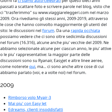
Giorni fa
ci siamo auto-celebrati
per questi dieci anni
passati a scattare foto e scrivere parole nel blog, visto che
ci "trasferimmo" su www.viaggiareleggeri.com nel marzo
2009. Ora rivediamo gli stessi anni, 2009-2019, attraverso
le cose che hanno coinvolto maggiormente gli utenti del
sito: le discussioni nel
forum
. Da una
rapida occhiata
possiamo vedere che ci sono oltre sedicimila discussioni
nel forum (16.316), alcune anche piu' vecchie del 2009. Ne
abbiamo selezionate alcune per ciascun anno, le piu' attive
o le piu' rappresentative: la maggior parte delle
discussioni sono su Ryanair, Easyjet e altre linee aeree,
come noterete
qui
, ma... ci sono anche altre cose di cui
abbiamo parlato (voi, e a volte noi) nel forum.
2009
Rimborso volo Myair-3
Mai piu' con Easy Jet
Edreams, clienti insoddisfatti