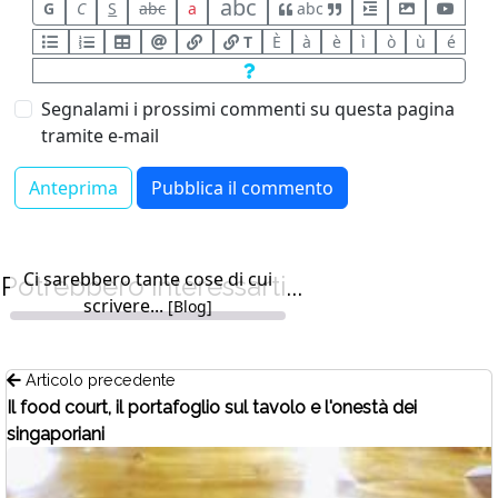
abc
G
C
S
abc
a
abc
T
È
à
è
ì
ò
ù
é
Segnalami i prossimi commenti su questa pagina
tramite e-mail
Ci sarebbero tante cose di cui
Potrebbero interessarti...
scrivere...
[Blog]
Articolo precedente
Il food court, il portafoglio sul tavolo e l'onestà dei
singaporiani