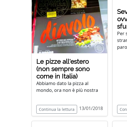
Sev
ovv
sfu
Per 
stra
paro
Le pizze all'estero
(non sempre sono
come in Italia)
Abbiamo dato la pizza al
mondo, ora non è più nostra
13/01/2018
Continua la lettura
Con