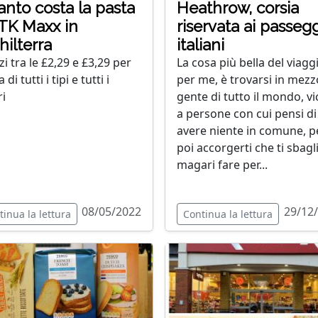
nto costa la pasta
Heathrow, corsia
TK Maxx in
riservata ai passeg
hilterra
italiani
i tra le £2,29 e £3,29 per
La cosa più bella del viagg
 di tutti i tipi e tutti i
per me, è trovarsi in mezz
ri
gente di tutto il mondo, vi
a persone con cui pensi d
avere niente in comune, p
poi accorgerti che ti sbagli
magari fare per...
08/05/2022
29/12
tinua la lettura
Continua la lettura