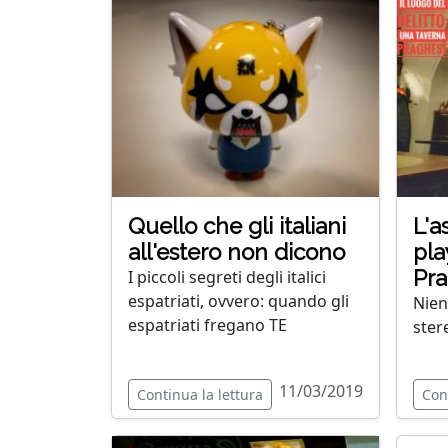
Quello che gli italiani
L'a
all'estero non dicono
pla
Pr
I piccoli segreti degli italici
espatriati, ovvero: quando gli
Nien
espatriati fregano TE
ster
11/03/2019
Continua la lettura
Con