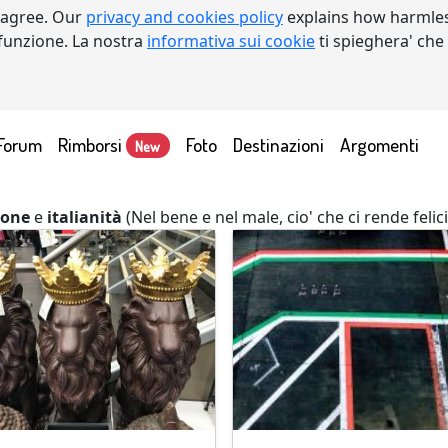
 agree. Our
privacy and cookies policy
explains how harmles
a funzione. La nostra
informativa sui cookie
ti spieghera' che
Forum
Rimborsi
Foto
Destinazioni
Argomenti
New
ione
e
italianità
(Nel bene e nel male, cio' che ci rende felici 