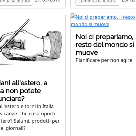
tinua la lettura
Continua la lettura
Noi ci prepariamo, i
resto del mondo si
muove
Pianificare per non agire
iani all'estero, a
a non potete
unciare?
all'estero e torni in Italia
vacanze: che cosa riporti
estero? Salumi, prodotti per
e, giornali?