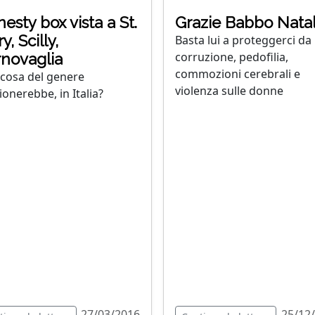
esty box vista a St.
Grazie Babbo Natal
y, Scilly,
Basta lui a proteggerci da
corruzione, pedofilia,
novaglia
commozioni cerebrali e
cosa del genere
violenza sulle donne
ionerebbe, in Italia?
27/03/2016
25/12