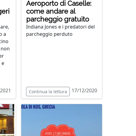
Aeroporto di Caselle:
geri
come andare al
parcheggio gratuito
iare,
Indiana Jones e i predatori del
o a
parcheggio perduto
cino
i non
er
 e
/2021
17/12/2020
Continua la lettura