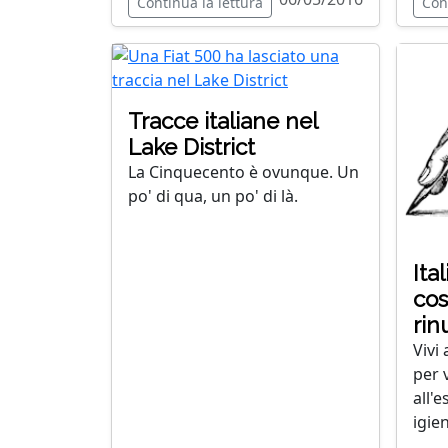
Continua la lettura
Con
Tracce italiane nel
Lake District
La Cinquecento è ovunque. Un
po' di qua, un po' di là.
Ital
cos
rin
Vivi 
per 
all'
igien