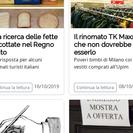
a ricerca delle fette
Il rinomato TK Max
cottate nel Regno
che non dovrebbe
to
esserlo
risposta per alcuni
Poveri bimbi di Milano coi
ati turisti italiani
vestiti comprati all'Upim
16/10/2019
08/10
tinua la lettura
Continua la lettura