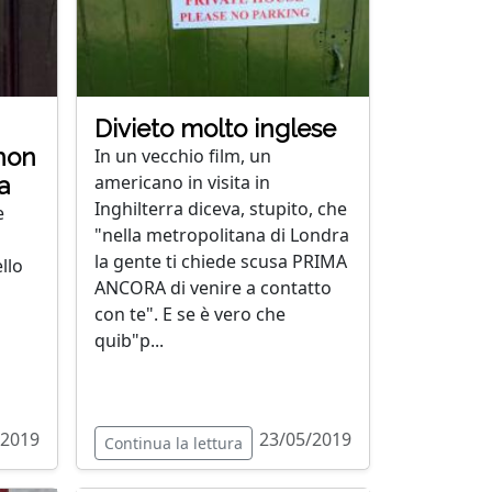
Divieto molto inglese
 non
In un vecchio film, un
americano in visita in
a
Inghilterra diceva, stupito, che
e
"nella metropolitana di Londra
la gente ti chiede scusa PRIMA
llo
ANCORA di venire a contatto
con te". E se è vero che
quib"p...
/2019
23/05/2019
Continua la lettura