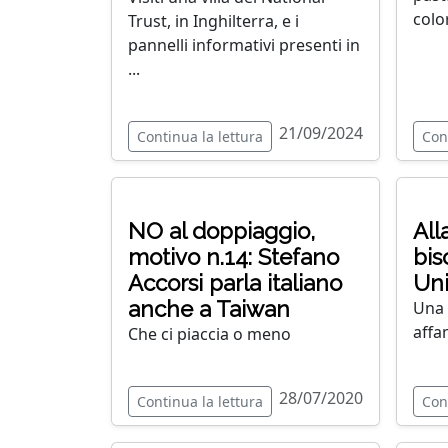
colo
Trust, in Inghilterra, e i
pannelli informativi presenti in
...
21/09/2024
Continua la lettura
Con
NO al doppiaggio,
All
motivo n.14: Stefano
bis
Accorsi parla italiano
Uni
anche a Taiwan
Una 
affam
Che ci piaccia o meno
28/07/2020
Continua la lettura
Con