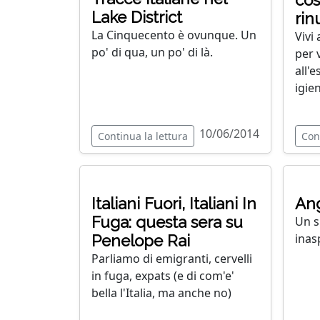
cos
Lake District
rin
La Cinquecento è ovunque. Un
Vivi 
po' di qua, un po' di là.
per 
all'
igien
10/06/2014
Continua la lettura
Con
Italiani Fuori, Italiani In
Ang
Fuga: questa sera su
Un s
inas
Penelope Rai
Parliamo di emigranti, cervelli
in fuga, expats (e di com'e'
bella l'Italia, ma anche no)