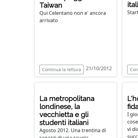
ita
Taiwan
Star
Qui Celentano non e' ancora
arrivato
21/10/2012
Continua la lettura
Con
La metropolitana
L'h
londinese, la
fida
vecchietta e gli
I gio
cose 
studenti italiani
vi d
Agosto 2012. Una trentina di
succ
ragazzi di una scuola