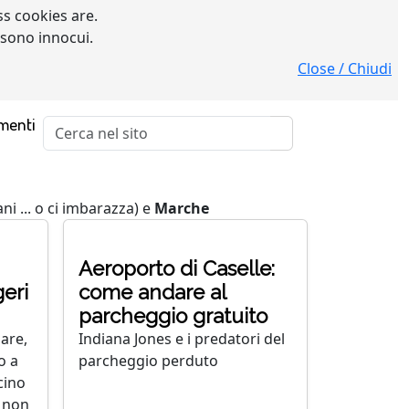
s cookies are.
 sono innocui.
Close / Chiudi
menti
ani ... o ci imbarazza) e
Marche
Aeroporto di Caselle:
geri
come andare al
parcheggio gratuito
iare,
Indiana Jones e i predatori del
o a
parcheggio perduto
cino
i non