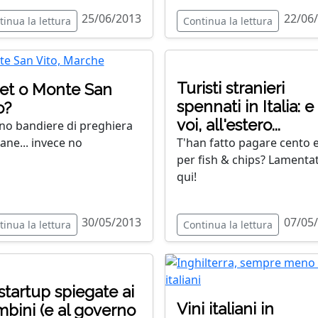
25/06/2013
22/06
tinua la lettura
Continua la lettura
Turisti stranieri
et o Monte San
spennati in Italia: e
o?
voi, all'estero...
no bandiere di preghiera
tane... invece no
T'han fatto pagare cento 
per fish & chips? Lamentat
qui!
30/05/2013
07/05
tinua la lettura
Continua la lettura
startup spiegate ai
Vini italiani in
bini (e al governo