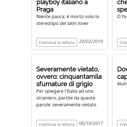
playboy italiano a
che
Praga
spec
Niente paura: è morto solo lo
O fo
stereotipo del latin lover
20/02/2019
Continua la lettura
Con
Severamente vietato,
Dov
ovvero: cinquantamila
cap
sfumature di grigio
Aiuti
Per spiegare l'Italia ad uno
straniero, partite da queste
parole: severamente vietato
06/10/2017
Continua la lettura
Con