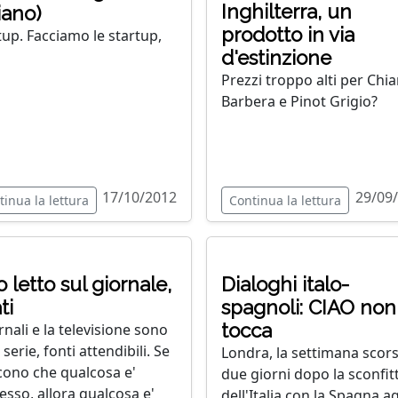
Inghilterra, un
liano)
prodotto in via
tup. Facciamo le startup,
d'estinzione
Prezzi troppo alti per Chia
Barbera e Pinot Grigio?
17/10/2012
29/09
tinua la lettura
Continua la lettura
o letto sul giornale,
Dialoghi italo-
ti
spagnoli: CIAO non 
tocca
rnali e la televisione sono
serie, fonti attendibili. Se
Londra, la settimana scors
icono che qualcosa e'
due giorni dopo la sconfit
esso, allora qualcosa e'
dell'Italia con la Spagna ag