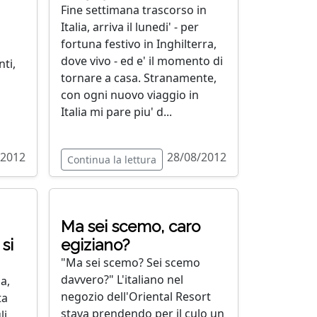
Fine settimana trascorso in
Italia, arriva il lunedi' - per
fortuna festivo in Inghilterra,
dove vivo - ed e' il momento di
nti,
tornare a casa. Stranamente,
con ogni nuovo viaggio in
Italia mi pare piu' d...
/2012
28/08/2012
Continua la lettura
Ma sei scemo, caro
si
egiziano?
"Ma sei scemo? Sei scemo
davvero?" L'italiano nel
a,
negozio dell'Oriental Resort
ta
stava prendendo per il culo un
li