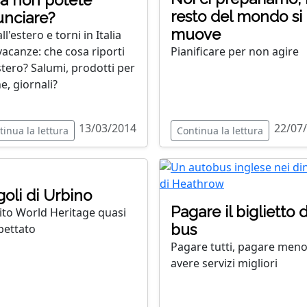
a non potete
resto del mondo si
unciare?
muove
all'estero e torni in Italia
vacanze: che cosa riporti
Pianificare per non agire
estero? Salumi, prodotti per
e, giornali?
13/03/2014
22/07
tinua la lettura
Continua la lettura
oli di Urbino
Pagare il biglietto 
ito World Heritage quasi
bus
pettato
Pagare tutti, pagare meno
avere servizi migliori