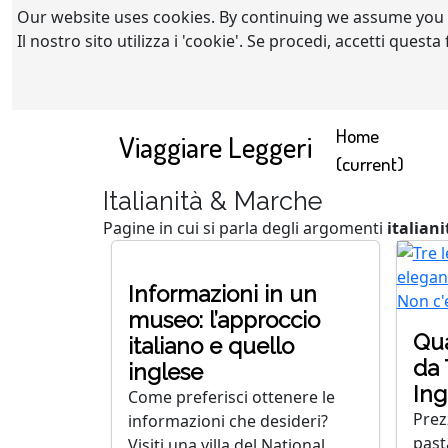
Our website uses cookies. By continuing we assume you
Il nostro sito utilizza i 'cookie'. Se procedi, accetti quest
Home
Viaggiare Leggeri
(current)
Italianità & Marche
Pagine in cui si parla degli argomenti
italiani
Informazioni in un
museo: l’approccio
Qua
italiano e quello
da 
inglese
Ing
Come preferisci ottenere le
Prezz
informazioni che desideri?
pasta
Visiti una villa del National