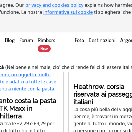
 agree. Our
privacy and cookies policy
explains how harmles
a funzione. La nostra
informativa sui cookie
ti spieghera' che
Blog
Forum
Rimborsi
Foto
Destinazioni
Argo
New
tà
(Nel bene e nel male, cio' che ci rende felici di essere itali
Heathrow, corsia
riservata ai passeg
nto costa la pasta
italiani
TK Maxx in
La cosa più bella del viagg
hilterra
per me, è trovarsi in mezz
i tra le £2,29 e £3,29 per
gente di tutto il mondo, vi
 di tutti i tipi e tutti i
a persone con cui pensi d