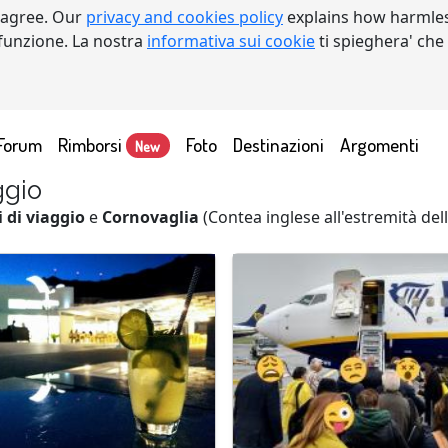
 agree. Our
privacy and cookies policy
explains how harmles
a funzione. La nostra
informativa sui cookie
ti spieghera' che
Forum
Rimborsi
Foto
Destinazioni
Argomenti
New
ggio
 di viaggio
e
Cornovaglia
(Contea inglese all'estremità de