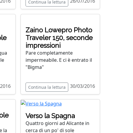
/2016
26/07/2016
Continua la lettura
Zaino Lowepro Photo
ole
Traveler 150, seconde
impressioni
cqua
Pare completamente
le
impermeabile. E ci è entrato il
"Bigma"
/2016
30/03/2016
Continua la lettura
ole
Verso la Spagna
Quattro giorni ad Alicante in
cerca di un po' di sole
e la