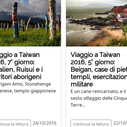
ggio a Taiwan
Viaggio a Taiwan
6, 7° giorno:
2016, 5° giorno:
lien, Ruisui e i
Beigan, case di piet
ritori aborigeni
templi, esercitazio
militare
igeni Amis, Stonehenge
anese, tempio giapponese
E un cane reincarnato, e il
sesto villaggio delle Cinqu
Terre...
24/10/2016
22/10
tinua la lettura
Continua la lettura