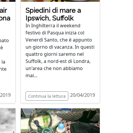
air
Spiedini di mare a
ona
Ipswich, Suffolk
In Inghilterra il weekend
festivo di Pasqua inizia col
o
Venerdì Santo, che è appunto
abato
un giorno di vacanza. In questi
 è
quattro giorni saremo nel
Suffolk, a nord-est di Londra,
 la
un'area che non abbiamo
nte
mai...
/2019
20/04/2019
Continua la lettura