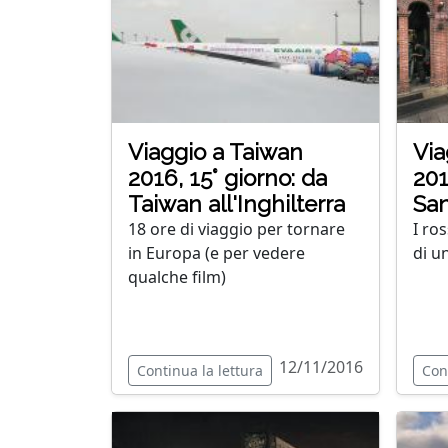
Viaggio a Taiwan
Via
2016, 15° giorno: da
201
Taiwan all'Inghilterra
San
18 ore di viaggio per tornare
I ros
in Europa (e per vedere
di u
qualche film)
12/11/2016
Continua la lettura
Con