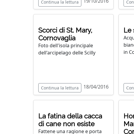
19/10/2016
Continua la lettura
Con
Scorci di St. Mary,
Le 
Cornovaglia
Acqu
bianc
Foto dell'isola principale
in C
dell'arcipelago delle Scilly
18/04/2016
Continua la lettura
Con
La fatina della cacca
Hon
di cane non esiste
Mar
Cor
Fattene una ragione e porta