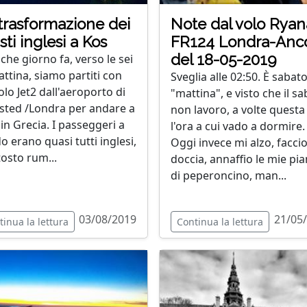
trasformazione dei
Note dal volo Ryan
isti inglesi a Kos
FR124 Londra-Anc
del 18-05-2019
che giorno fa, verso le sei
attina, siamo partiti con
Sveglia alle 02:50. È sabat
olo Jet2 dall'aeroporto di
"mattina", e visto che il s
sted /Londra per andare a
non lavoro, a volte questa
 in Grecia. I passeggeri a
l'ora a cui vado a dormire.
o erano quasi tutti inglesi,
Oggi invece mi alzo, faccio
tosto rum...
doccia, annaffio le mie pia
di peperoncino, man...
03/08/2019
21/05
tinua la lettura
Continua la lettura