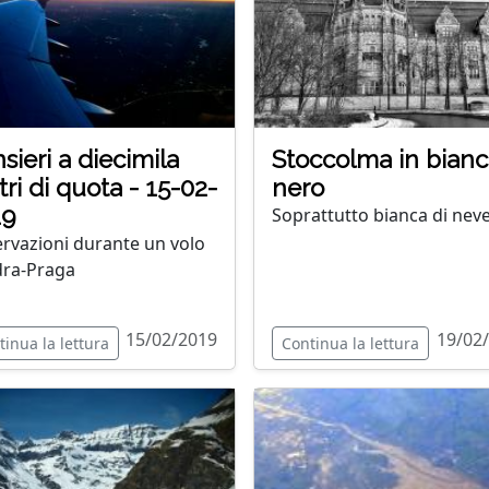
sieri a diecimila
Stoccolma in bianc
ri di quota - 15-02-
nero
19
Soprattutto bianca di nev
rvazioni durante un volo
ra-Praga
15/02/2019
19/02
tinua la lettura
Continua la lettura