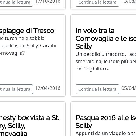
17/10/2016
13/08
tinua la lettura
Continua la lettura
spiagge di Tresco
In volo tra la
Cornovaglia e le is
e turchine e sabbia
a alle isole Scilly. Caraibi
Scilly
ornovaglia?
Un decollo ultracorto, l'a
smeraldina, le isole più bel
dell'Inghilterra
12/04/2016
05/04
tinua la lettura
Continua la lettura
esty box vista a St.
Pasqua 2016 alle is
y, Scilly,
Scilly
novaglia
Appunti da un viaggio oltr