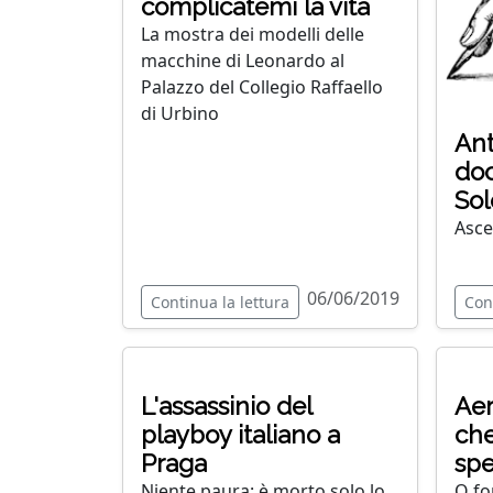
complicatemi la vita
La mostra dei modelli delle
macchine di Leonardo al
Palazzo del Collegio Raffaello
di Urbino
Ant
doc
Sol
Asce
06/06/2019
Continua la lettura
Con
L'assassinio del
Aer
playboy italiano a
che
Praga
spec
Niente paura: è morto solo lo
O fo