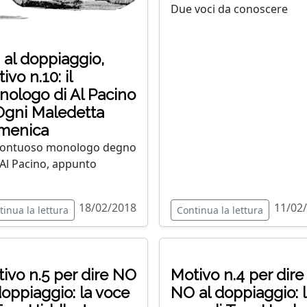
Due voci da conoscere
al doppiaggio,
ivo n.10: il
ologo di Al Pacino
Ogni Maledetta
menica
sontuoso monologo degno
. Al Pacino, appunto
18/02/2018
11/02
tinua la lettura
Continua la lettura
ivo n.5 per dire NO
Motivo n.4 per dire
doppiaggio: la voce
NO al doppiaggio: 