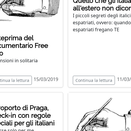
Quello che gli itali
all'estero non dico
I piccoli segreti degli italici
espatriati, ovvero: quando 
espatriati fregano TE
eprima del
umentario Free
o
nsioni in solitaria
15/03/2019
11/03
tinua la lettura
Continua la lettura
oporto di Praga,
ck-in con regole
iali per gli italiani
rse solo per me