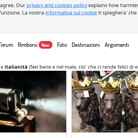
 agree. Our
privacy and cookies policy
explains how harmles
a funzione. La nostra
informativa sui cookie
ti spieghera' che
Forum
Rimborsi
Foto
Destinazioni
Argomenti
New
e
italianità
(Nel bene e nel male, cio' che ci rende felici di e