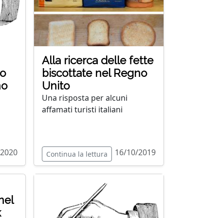
Alla ricerca delle fette
no
biscottate nel Regno
no
Unito
Una risposta per alcuni
affamati turisti italiani
/2020
16/10/2019
Continua la lettura
nel
k