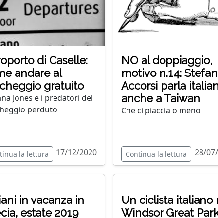
oporto di Caselle:
NO al doppiaggio,
e andare al
motivo n.14: Stefa
cheggio gratuito
Accorsi parla italia
anche a Taiwan
ana Jones e i predatori del
heggio perduto
Che ci piaccia o meno
17/12/2020
28/07
tinua la lettura
Continua la lettura
liani in vacanza in
Un ciclista italiano 
cia, estate 2019
Windsor Great Par