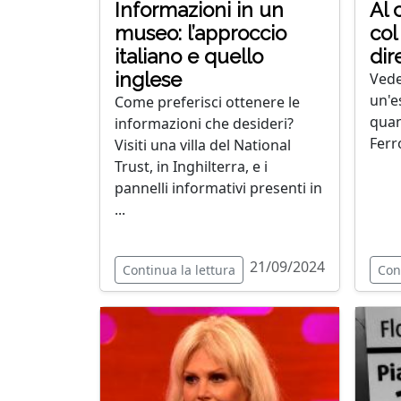
Informazioni in un
Al 
museo: l’approccio
col
italiano e quello
dir
inglese
Vede
un'e
Come preferisci ottenere le
quan
informazioni che desideri?
Ferr
Visiti una villa del National
Trust, in Inghilterra, e i
pannelli informativi presenti in
...
21/09/2024
Continua la lettura
Con