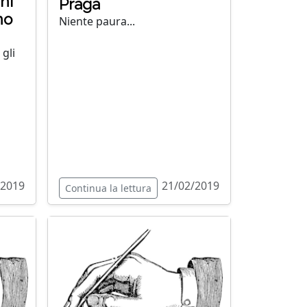
ani
Praga
no
Niente paura...
gli
/2019
21/02/2019
Continua la lettura