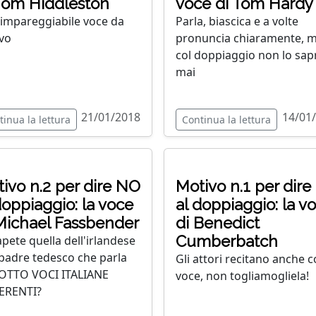
Tom Hiddleston
voce di Tom Hardy
impareggiabile voce da
Parla, biascica e a volte
ivo
pronuncia chiaramente, 
col doppiaggio non lo sap
mai
21/01/2018
14/01
tinua la lettura
Continua la lettura
ivo n.2 per dire NO
Motivo n.1 per dir
doppiaggio: la voce
al doppiaggio: la v
Michael Fassbender
di Benedict
Cumberbatch
apete quella dell'irlandese
padre tedesco che parla
Gli attori recitano anche c
OTTO VOCI ITALIANE
voce, non togliamogliela!
ERENTI?