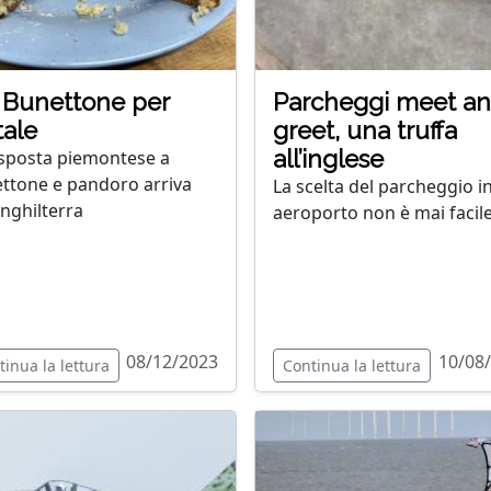
Bunettone per
Parcheggi meet a
ale
greet, una truffa
all’inglese
isposta piemontese a
ttone e pandoro arriva
La scelta del parcheggio i
Inghilterra
aeroporto non è mai facil
08/12/2023
10/08
tinua la lettura
Continua la lettura