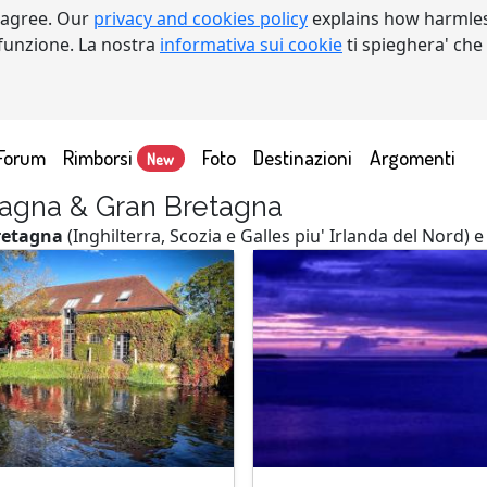
 agree. Our
privacy and cookies policy
explains how harmles
a funzione. La nostra
informativa sui cookie
ti spieghera' che
Forum
Rimborsi
Foto
Destinazioni
Argomenti
New
tagna & Gran Bretagna
retagna
(Inghilterra, Scozia e Galles piu' Irlanda del Nord) 