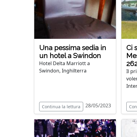
Una pessima sedia in
Ci 
un hotel a Swindon
Me
262
Hotel Delta Marriott a
Swindon, Inghilterra
Il p
vole
Inte
28/05/2023
Continua la lettura
Con