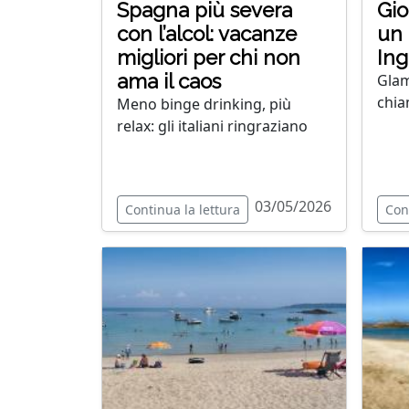
Spagna più severa
Gio
con l’alcol: vacanze
un 
migliori per chi non
Ing
ama il caos
Glam
chia
Meno binge drinking, più
relax: gli italiani ringraziano
03/05/2026
Continua la lettura
Con