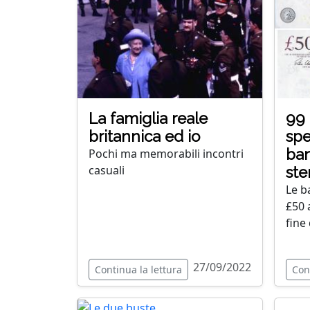
La famiglia reale
99 
britannica ed io
spe
ban
Pochi ma memorabili incontri
casuali
ste
Le b
£50 
fine
27/09/2022
Continua la lettura
Con