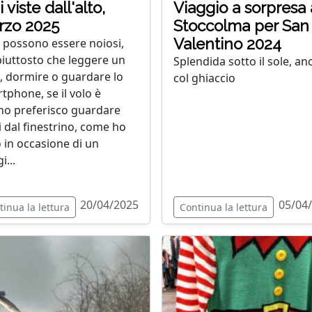
 viste dall'alto,
Viaggio a sorpresa 
rzo 2025
Stoccolma per San
Valentino 2024
li possono essere noiosi,
iuttosto che leggere un
Splendida sotto il sole, an
o, dormire o guardare lo
col ghiaccio
tphone, se il volo è
no preferisco guardare
i dal finestrino, come ho
o in occasione di un
i...
20/04/2025
05/04
tinua la lettura
Continua la lettura