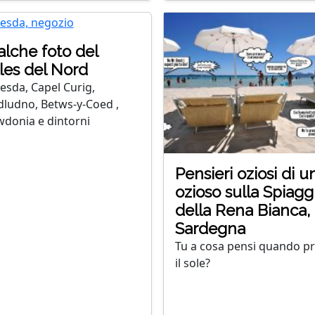
lche foto del
les del Nord
esda, Capel Curig,
dludno, Betws-y-Coed ,
donia e dintorni
Pensieri oziosi di u
ozioso sulla Spiagg
della Rena Bianca,
Sardegna
Tu a cosa pensi quando p
il sole?