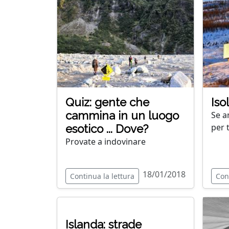
Quiz: gente che
Iso
cammina in un luogo
Se am
per 
esotico ... Dove?
Provate a indovinare
18/01/2018
Continua la lettura
Con
Islanda: strade