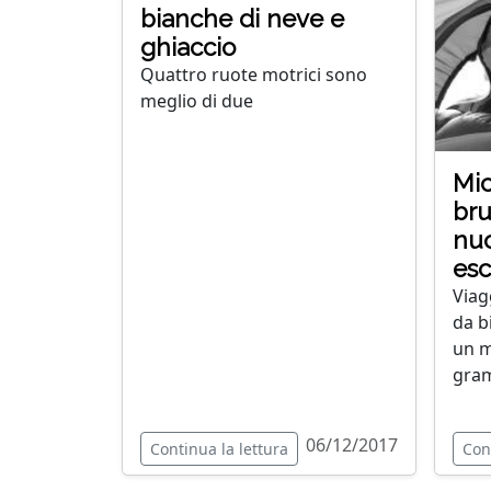
bianche di neve e
ghiaccio
Quattro ruote motrici sono
meglio di due
Mic
bru
nuo
esc
Viag
da b
un m
gra
06/12/2017
Continua la lettura
Con