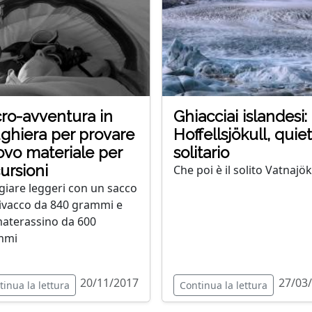
ro-avventura in
Ghiacciai islandesi:
ghiera per provare
Hoffellsjökull, quie
vo materiale per
solitario
ursioni
Che poi è il solito Vatnajök
giare leggeri con un sacco
ivacco da 840 grammi e
aterassino da 600
mmi
20/11/2017
27/03
tinua la lettura
Continua la lettura