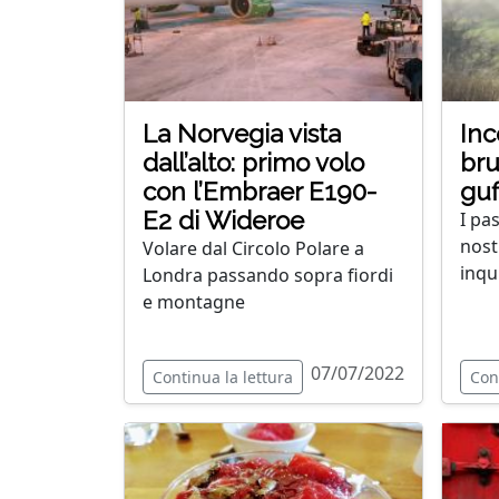
La Norvegia vista
Inc
dall’alto: primo volo
bru
con l’Embraer E190-
guf
E2 di Wideroe
I pas
nost
Volare dal Circolo Polare a
inqu
Londra passando sopra fiordi
e montagne
07/07/2022
Continua la lettura
Con