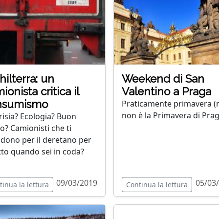
hilterra: un
Weekend di San
ionista critica il
Valentino a Praga
nsumismo
Praticamente primavera 
non è la Primavera di Prag
risia? Ecologia? Buon
o? Camionisti che ti
dono per il deretano per
itto quando sei in coda?
09/03/2019
05/03
tinua la lettura
Continua la lettura