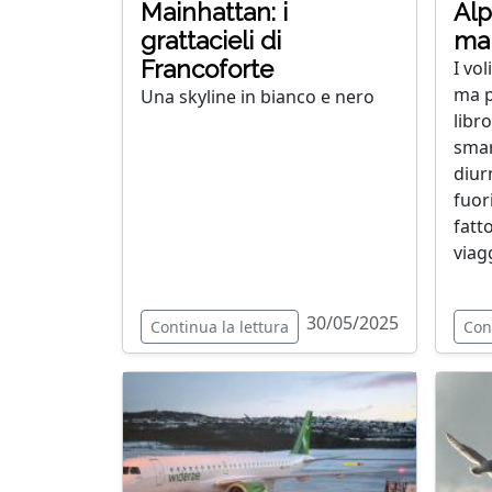
Mainhattan: i
Alpi
grattacieli di
ma
Francoforte
I vo
ma p
Una skyline in bianco e nero
libr
smar
diur
fuor
fatt
viagg
30/05/2025
Continua la lettura
Con