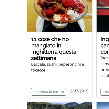
11 cose che ho
Ing
mangiato in
cam
Inghilterra questa
co
settimana
Ipoc
sens
Baccalà, sushi, peperoncini e
pren
focacce
iscr
12/07/2019
Continua la lettura
Con