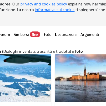
 agree. Our
privacy and cookies policy
explains how harmles
a funzione. La nostra
informativa sui cookie
ti spieghera' che
Forum
Rimborsi
Foto
Destinazioni
Argomenti
New
i
(Dialoghi inventati, trascritti e tradotti) e
foto